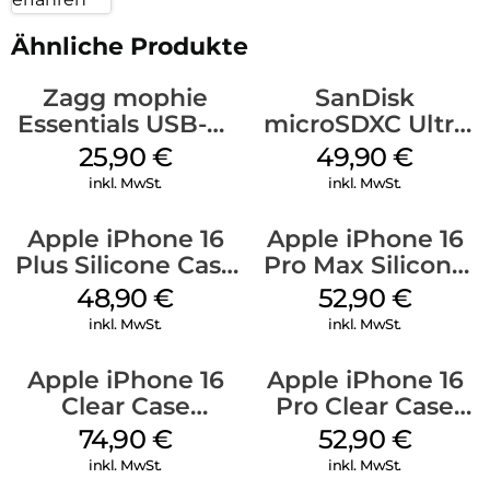
Ähnliche Produkte
Zagg mophie
SanDisk
Essentials USB-C-
microSDXC Ultra
20W Charger PD
128 GB + Adapter
25,90
€
49,90
€
Weiß
Mobile
inkl. MwSt.
inkl. MwSt.
Apple iPhone 16
Apple iPhone 16
Plus Silicone Case
Pro Max Silicone
MagSafe Denim
Case MagSafe
48,90
€
52,90
€
Ultramarine
inkl. MwSt.
inkl. MwSt.
Apple iPhone 16
Apple iPhone 16
Clear Case
Pro Clear Case
MagSafe
MagSafe
74,90
€
52,90
€
Transparent
Transparent
inkl. MwSt.
inkl. MwSt.