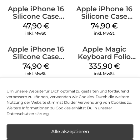
Apple iPhone 16
Apple iPhone 16
Silicone Case
Silicone Case
MagSafe Fuchsia
MagSafe Black
47,90
€
74,90
€
inkl. MwSt.
inkl. MwSt.
Apple iPhone 16
Apple Magic
Silicone Case
Keyboard Folio
MagSafe Lake
iPad 10.9″ (10.Gen.)
74,90
€
335,90
€
Green
Weiß
inkl. MwSt.
inkl. MwSt.
Um unsere Website für Dich optimal zu gestalten und fortlaufend
verbessern zu können, verwenden wir Cookies. Durch die weitere
Nutzung der Website stimmst Du der Verwendung von Cookies zu.
Impressum
Weitere Informationen zu Cookies erhältst Du in unserer
Datenschutzerklärung.
AGB
Datenschutz
Alle akzeptieren