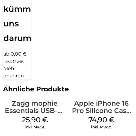
kümmern
uns
darum!
ab 0,00 €
inkl. MwSt.
Mehr
erfahren
Ähnliche Produkte
Zagg mophie
Apple iPhone 16
Essentials USB-C-
Pro Silicone Case
20W Charger PD
MagSafe Black
25,90
€
74,90
€
Weiß
inkl. MwSt.
inkl. MwSt.