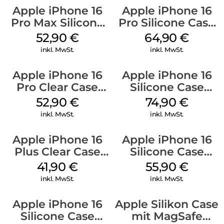
Apple iPhone 16
Apple iPhone 16
Pro Max Silicone
Pro Silicone Case
Case MagSafe
MagSafe Denim
52,90
€
64,90
€
Ultramarine
inkl. MwSt.
inkl. MwSt.
Apple iPhone 16
Apple iPhone 16
Pro Clear Case
Silicone Case
MagSafe
MagSafe Lake
52,90
€
74,90
€
Transparent
Green
inkl. MwSt.
inkl. MwSt.
Apple iPhone 16
Apple iPhone 16
Plus Clear Case
Silicone Case
MagSafe
MagSafe
41,90
€
55,90
€
Transparent
Ultramarine
inkl. MwSt.
inkl. MwSt.
Apple iPhone 16
Apple Silikon Case
Silicone Case
mit MagSafe