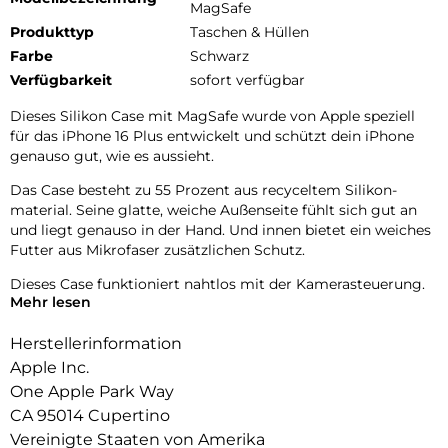
MagSafe
Produkttyp
Taschen & Hüllen
Farbe
Schwarz
Verfügbarkeit
sofort verfügbar
Dieses Silikon Case mit MagSafe wurde von Apple speziell
für das iPhone 16 Plus entwickelt und schützt dein iPhone
genauso gut, wie es aussieht.
Das Case besteht zu 55 Prozent aus recyceltem Silikon­
material. Seine glatte, weiche Außenseite fühlt sich gut an
und liegt genauso in der Hand. Und innen bietet ein weiches
Futter aus Mikrofaser zusätzlichen Schutz.
Dieses Case funktioniert nahtlos mit der Kamera­steuerung.
Mehr lesen
Es hat eine Saphir­kappe mit einer leitenden Schicht, die die
Bewegungen deines Fingers auf dem Case zur Kamera­
Herstellerinformation
steuerung erkennen kann.
Apple Inc.
Mit integrierten Magneten, die sich perfekt am iPhone 16
One Apple Park Way
Plus ausrichten, hält das Case ganz einfach und sorgt für
CA 95014 Cupertino
schnelleres kabel­loses Laden. Lass dein iPhone beim Laden
einfach im Case und docke dein MagSafe Ladegerät an oder
Vereinigte Staaten von Amerika