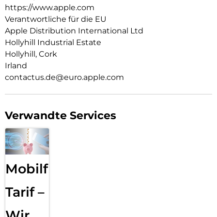
leg es auf dein Qi2 oder Qi zertifiziertes Ladegerät.
https://www.apple.com
Verantwortliche für die EU
Wie jedes von Apple entwickelte Case durchläuft es im Laufe
Apple Distribution International Ltd
des Design‑ und Fertigungs­prozesses Tausende von
Teststunden. Deshalb sieht es nicht nur großartig aus,
Hollyhill Industrial Estate
sondern ist auch dafür gemacht, dein iPhone vor Kratzern
Hollyhill, Cork
und bei Stürzen zu schützen.
Irland
contactus.de@euro.apple.com
Verwandte Services
Mobilfunk
Tarif –
Wir