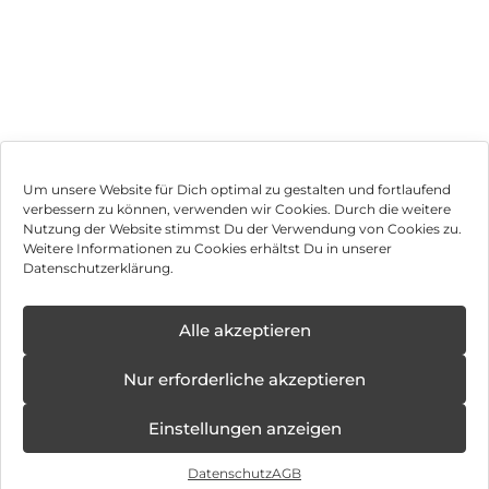
Um unsere Website für Dich optimal zu gestalten und fortlaufend
verbessern zu können, verwenden wir Cookies. Durch die weitere
Nutzung der Website stimmst Du der Verwendung von Cookies zu.
Impressum
Weitere Informationen zu Cookies erhältst Du in unserer
Datenschutzerklärung.
AGB
Datenschutz
Alle akzeptieren
Vertrag widerrufen
Nur erforderliche akzeptieren
Hinweis zur Batterieentsorgung
Einstellungen anzeigen
Newsletter
Datenschutz
AGB
©
2026
, Brodos AG – All Rights Reserved.