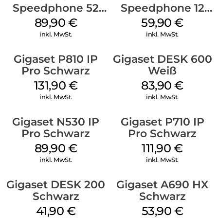
Speedphone 52
Speedphone 12
Schwarz
Weiß
89,90
€
59,90
€
inkl. MwSt.
inkl. MwSt.
Gigaset P810 IP
Gigaset DESK 600
Pro Schwarz
Weiß
131,90
€
83,90
€
inkl. MwSt.
inkl. MwSt.
Gigaset N530 IP
Gigaset P710 IP
Pro Schwarz
Pro Schwarz
89,90
€
111,90
€
inkl. MwSt.
inkl. MwSt.
Gigaset DESK 200
Gigaset A690 HX
Schwarz
Schwarz
41,90
€
53,90
€