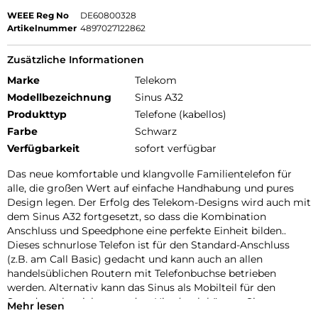
WEEE Reg No
DE60800328
Artikelnummer
4897027122862
Zusätzliche Informationen
Marke
Telekom
Modellbezeichnung
Sinus A32
Produkttyp
Telefone (kabellos)
Farbe
Schwarz
Verfügbarkeit
sofort verfügbar
Das neue komfortable und klangvolle Familientelefon für
alle, die großen Wert auf einfache Handhabung und pures
Design legen. Der Erfolg des Telekom-Designs wird auch mit
dem Sinus A32 fortgesetzt, so dass die Kombination
Anschluss und Speedphone eine perfekte Einheit bilden..
Dieses schnurlose Telefon ist für den Standard-Anschluss
(z.B. am Call Basic) gedacht und kann auch an allen
handelsüblichen Routern mit Telefonbuchse betrieben
werden. Alternativ kann das Sinus als Mobilteil für den
Speedport betrieben werden. Hierdurch können Sie
Mehr lesen
Telefonate in HD Voice Qualität führen. Sofern keine weiteren