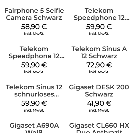
Fairphone 5 Selfie
Telekom
Camera Schwarz
Speedphone 12
Petrol
58,90
€
59,90
€
inkl. MwSt.
inkl. MwSt.
Telekom
Telekom Sinus A
Speedphone 12
12 Schwarz
Schwarz
59,90
€
72,90
€
inkl. MwSt.
inkl. MwSt.
Telekom Sinus 12
Gigaset DESK 200
schnurloses
Schwarz
Analog Telefon
59,90
€
41,90
€
Schwarz
inkl. MwSt.
inkl. MwSt.
Gigaset A690A
Gigaset CL660 HX
Weiß
Duo Anthrazit