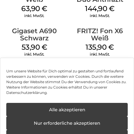
63,90
€
144,90
€
inkl. MwSt.
inkl. MwSt.
Gigaset A690
FRITZ! Fon X6
Schwarz
Weiß
53,90
€
135,90
€
inkl. MwSt.
inkl. MwSt.
Um unsere Website für Dich optimal zu gestalten und fortlaufend
verbessern zu können, verwenden wir Cookies. Durch die weitere
Nutzung der Website stimmst Du der Verwendung von Cookies zu.
Impressum
Weitere Informationen zu Cookies erhältst Du in unserer
Datenschutzerklärung.
AGB
Datenschutz
Alle akzeptieren
Vertrag widerrufen
Nur erforderliche akzeptieren
Hinweis zur Batterieentsorgung