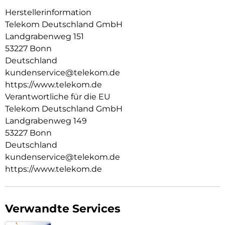
Mobilteile an der Basis angemeldet sind, wird mit dem
Herstellerinformation
Wechsel die Funktion der Basis deaktiviert, sie wird zu einem
Telekom Deutschland GmbH
Ladegerät. Die Funktionalität wurde ganz nach dem
Landgrabenweg 151
Grundsatz der Einfachheit und hohem Bedienkomfort
53227 Bonn
konzipiert. Das große Farbdisplay, die ergonomische
Tastatur mit Multifunktionstaste (3-Wege Navigation), die
Deutschland
einfache Inbetriebnahme, die intuitive Benutzerführung
kundenservice@telekom.de
runden das Kundenerlebnis ab
https://www.telekom.de
Verantwortliche für die EU
Telekom Deutschland GmbH
Landgrabenweg 149
53227 Bonn
Deutschland
kundenservice@telekom.de
https://www.telekom.de
Verwandte Services