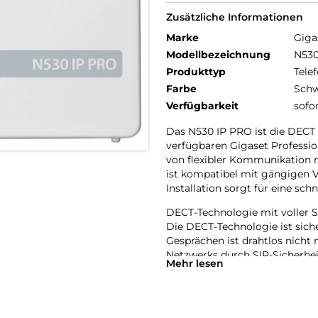
Zusätzliche Informationen
Marke
Giga
Modellbezeichnung
N530
Produkttyp
Telef
Farbe
Schw
Verfügbarkeit
sofo
Das N530 IP PRO ist die DECT I
verfügbaren Gigaset Profession
von flexibler Kommunikation 
ist kompatibel mit gängigen 
Installation sorgt für eine sch
DECT-Technologie mit voller S
Die DECT-Technologie ist sicher
Gesprächen ist drahtlos nicht
Netzwerks durch SIP-Sicherhei
Mehr lesen
durchgängige Sicherheit ist g
LDAP(S) und HTTPS.
Konnektivität: