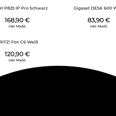
et P825 IP Pro Schwarz
Gigaset DESK 600 
168,90
€
83,90
€
inkl. MwSt.
inkl. MwSt.
RITZ! Fon C6 Weiß
120,90
€
inkl. MwSt.