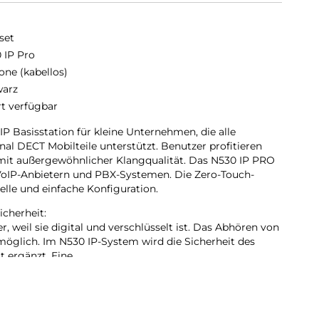
set
 IP Pro
one (kabellos)
arz
rt verfügbar
P Basisstation für kleine Unternehmen, die alle
al DECT Mobilteile unterstützt. Benutzer profitieren
mit außergewöhnlicher Klangqualität. Das N530 IP PRO
VoIP-Anbietern und PBX-Systemen. Die Zero-Touch-
nelle und einfache Konfiguration.
icherheit:
, weil sie digital und verschlüsselt ist. Das Abhören von
 möglich. Im N530 IP-System wird die Sicherheit des
t ergänzt. Eine
ewährleistet. Die Sicherheit umfasst SRTP/SIPS/TLS,