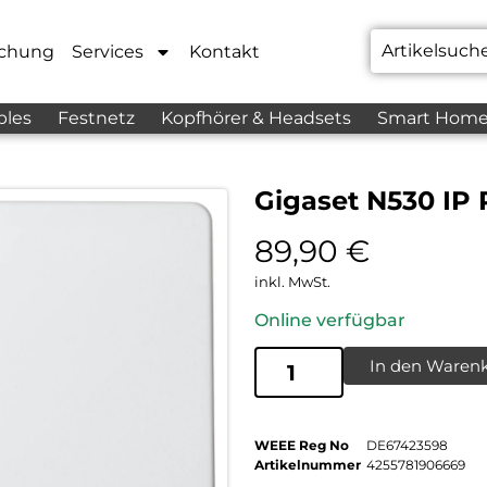
chung
Services
Kontakt
bles
Festnetz
Kopfhörer & Headsets
Smart Hom
Gigaset N530 IP
89,90
€
inkl. MwSt.
Online verfügbar
In den Waren
WEEE Reg No
DE67423598
Artikelnummer
4255781906669