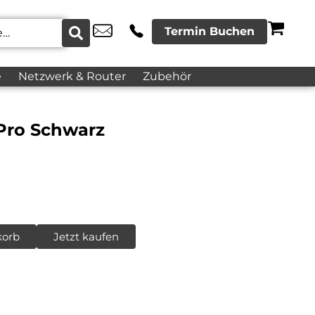
Termin Buchen
e
Netzwerk & Router
Zubehör
 Pro Schwarz
korb
Jetzt kaufen