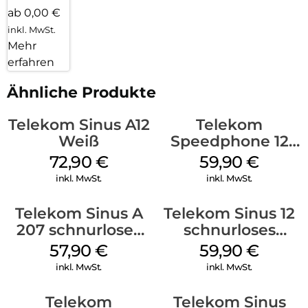
ab 0,00 €
inkl. MwSt.
Mehr
erfahren
Ähnliche Produkte
Telekom Sinus A12
Telekom
Weiß
Speedphone 12
Weiß
72,90
€
59,90
€
inkl. MwSt.
inkl. MwSt.
Telekom Sinus A
Telekom Sinus 12
207 schnurloses
schnurloses
analog Telefon
Analog Telefon
57,90
€
59,90
€
Schwarz
Weiß
inkl. MwSt.
inkl. MwSt.
Telekom
Telekom Sinus