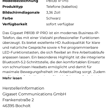
Modellbezeichnung
P810B IP Pro
Produkttyp
Telefone (kabellos)
Bildschirmdiagonale
3,36 Zoll
Farbe
Schwarz
Verfügbarkeit
sofort verfügbar
Das Gigaset P810B IP PRO ist ein modernes Business-IP-
Telefon, das mit einer Vielzahl professioneller Funktionen
überzeugt. Es bietet exzellente HD Audioqualität für klare
und natürliche Gespräche sowie 4 frei programmierbare
LED-Funktionstasten, die sich flexibel an Ihre Arbeitsabläufe
anpassen lassen. Ein besonderes Highlight ist die integrierte
Bluetooth-5.2-Schnittstelle, die den komfortablen Einsatz
von schnurlosen Headsets ermöglicht und damit für
maximale Bewegungsfreiheit im Arbeitsalltag sorgt. Zudem
verfügt das Gerät über einen Gigabit-Ethernet-Switch mit
Mehr lesen
PoE-Unterstützung, wodurch eine einfache Installation und
eine zuverlässige Netzwerkverbindung gewährleistet sind.
Herstellerinformation
Dank seines eleganten und kompakten Designs fügt sich das
Gigaset Communications GmbH
P810B IP PRO perfekt in jede moderne Büroumgebung ein
Frankenstraße 2
und bietet einen idealen Einstieg in die Welt der
46395 Bocholt
professionellen IP-Telefonie.