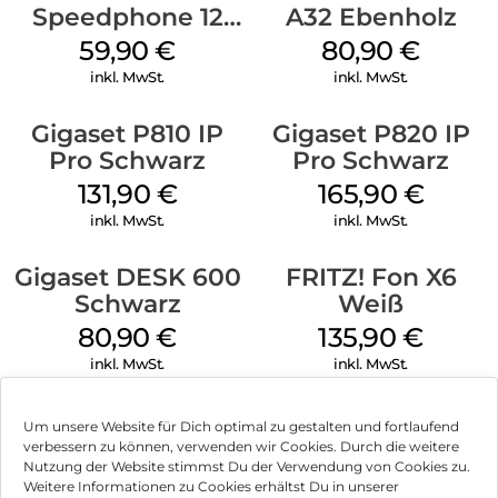
Speedphone 12
A32 Ebenholz
Petrol
59,90
€
80,90
€
inkl. MwSt.
inkl. MwSt.
Gigaset P810 IP
Gigaset P820 IP
Pro Schwarz
Pro Schwarz
131,90
€
165,90
€
inkl. MwSt.
inkl. MwSt.
Gigaset DESK 600
FRITZ! Fon X6
Schwarz
Weiß
80,90
€
135,90
€
inkl. MwSt.
inkl. MwSt.
Um unsere Website für Dich optimal zu gestalten und fortlaufend
verbessern zu können, verwenden wir Cookies. Durch die weitere
Nutzung der Website stimmst Du der Verwendung von Cookies zu.
Impressum
Weitere Informationen zu Cookies erhältst Du in unserer