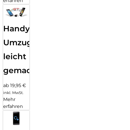
erfahren
Einfaches, blasenfreies Aufbringen:
Mit dem EASY-ON Eco-Montagerahmen und dem
dazugehörigen Video Tutorial gestaltet sich die Montage des
Tempered Glass schnell, einfach und exakt. Das Ergebnis:
kein schiefes Aufliegen des Screen Protectors auf dem
Handy
Display, keine verdeckten Öffnungen für Lautsprecher oder
Mikrofone und erst recht keine Blasen unter dem Schutzglas.
Umzug
Gut für die Umwelt: der Eco-Montagerahmen besteht zu
100% aus recyclebarem Premium-Vollkarton und kann nach
leicht
dem Einsatz bedenkenlos mit dem Altpapier recycelt
werden.
gemacht!
ab 19,95 €
inkl. MwSt.
Mehr
erfahren