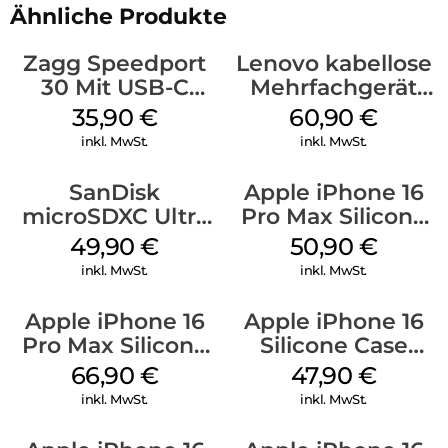
Ähnliche Produkte
Zagg Speedport
Lenovo kabellose
30 Mit USB-C
Mehrfachgerät
Kabel Weiß
Luna Grey
35,90
€
60,90
€
inkl. MwSt.
inkl. MwSt.
SanDisk
Apple iPhone 16
microSDXC Ultra
Pro Max Silicone
128 GB + Adapter
Case MagSafe
49,90
€
50,90
€
Mobile
Denim
inkl. MwSt.
inkl. MwSt.
Apple iPhone 16
Apple iPhone 16
Pro Max Silicone
Silicone Case
Case MagSafe
MagSafe Fuchsia
66,90
€
47,90
€
Black
inkl. MwSt.
inkl. MwSt.