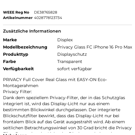
WEEE Reg No
DE38765828
Artikelnummer
4028778123734
Zusätzliche Informationen
Marke
Displex
Modellbezeichnung
Privacy Glass FC iPhone 16 Pro Max
Produkttyp
Displayschutz
Farbe
Transparent
Verfügbarkeit
sofort verfügbar
PRIVACY Full Cover Real Glass mit EASY-ON Eco-
Montagerahmen
Privacy Filter:
Dank dem speziellem Privacy-Filter, der in das Schutzglas
integriert ist, wird das Display-Licht nur aus einem
bestimmten Blickwinkel durchgelassen. Der integrierte
Blickschutzfilter bewirkt, dass das Display-Licht nur bei
frontalem Blick auf das Gerät ausgestrahlt wird. Ab einem
seitlichen Betrachtungswinkel von 30 Grad bricht die Privacy
Filter Protection das Licht, das Display erscheint schwarz.