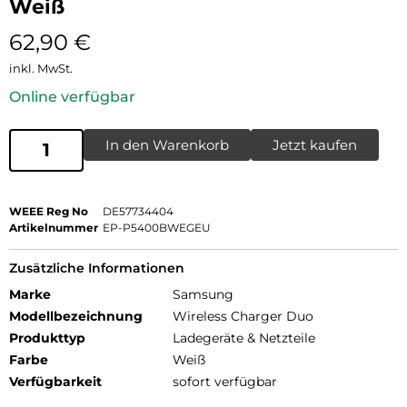
Weiß
62,90
€
inkl. MwSt.
Online verfügbar
In den Warenkorb
Jetzt kaufen
WEEE Reg No
DE57734404
Artikelnummer
EP-P5400BWEGEU
Zusätzliche Informationen
Marke
Samsung
Modellbezeichnung
Wireless Charger Duo
Produkttyp
Ladegeräte & Netzteile
Farbe
Weiß
Verfügbarkeit
sofort verfügbar