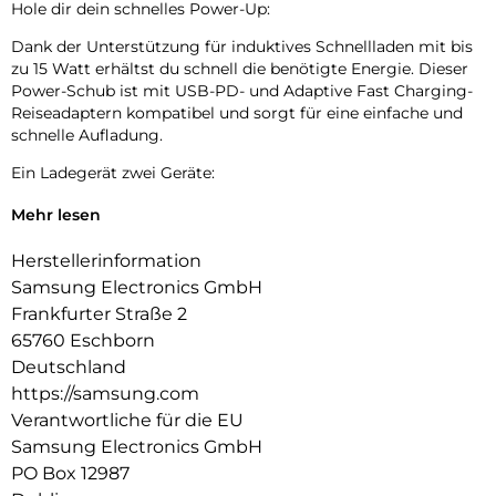
Hole dir dein schnelles Power-Up:
Dank der Unterstützung für induktives Schnellladen mit bis
zu 15 Watt erhältst du schnell die benötigte Energie. Dieser
Power-Schub ist mit USB-PD- und Adaptive Fast Charging-
Reiseadaptern kompatibel und sorgt für eine einfache und
schnelle Aufladung.
Ein Ladegerät zwei Geräte:
Du kannst zwei kompatible Geräte gleichzeitig aufladen –
Mehr lesen
egal ob es dein Smartphone und deine Galaxy Watch ist oder
die Galaxy Watch und deine Galaxy Buds.
Herstellerinformation
Samsung Electronics GmbH
Lade deine Geräte schnell wieder auf:
Frankfurter Straße 2
Der Wireless Charger Duo verfügt über ein eingebautes
65760 Eschborn
Kühlsystem mit Lüfter und lädt dein Smartphone schnell
Deutschland
und mit wenig Stromverbrauch auf.
https://samsung.com
Lade dein Galaxy sicher auf:
Verantwortliche für die EU
Samsung Electronics GmbH
Der Wireless Charger Duo mit einer Ladeleistung von bis zu
15 Watt ist eine gute Wahl, um dein kompatibles Galaxy vor
PO Box 12987
hohen Temperaturen und Feuchtigkeit sowie vor