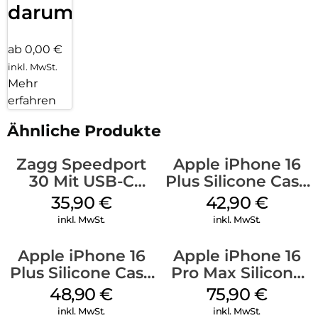
darum!
ab 0,00 €
inkl. MwSt.
Mehr
erfahren
Ähnliche Produkte
Zagg Speedport
Apple iPhone 16
30 Mit USB-C
Plus Silicone Case
Kabel Weiß
MagSafe Plum
35,90
€
42,90
€
inkl. MwSt.
inkl. MwSt.
Apple iPhone 16
Apple iPhone 16
Plus Silicone Case
Pro Max Silicone
MagSafe Denim
Case MagSafe
48,90
€
75,90
€
Stone Gray
inkl. MwSt.
inkl. MwSt.