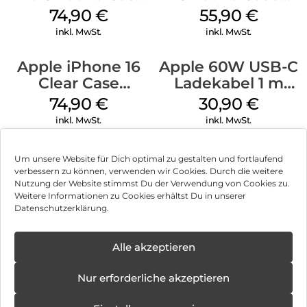
MagSafe Black
MagSafe
74,90
€
55,90
€
Ultramarine
inkl. MwSt.
inkl. MwSt.
Apple iPhone 16
Apple 60W USB-C
Clear Case
Ladekabel 1 m
MagSafe
Weiß
74,90
€
30,90
€
Transparent
inkl. MwSt.
inkl. MwSt.
Um unsere Website für Dich optimal zu gestalten und fortlaufend
verbessern zu können, verwenden wir Cookies. Durch die weitere
Nutzung der Website stimmst Du der Verwendung von Cookies zu.
Impressum
Weitere Informationen zu Cookies erhältst Du in unserer
Datenschutzerklärung.
AGB
Datenschutz
Alle akzeptieren
Vertrag widerrufen
Nur erforderliche akzeptieren
Hinweis zur Batterieentsorgung