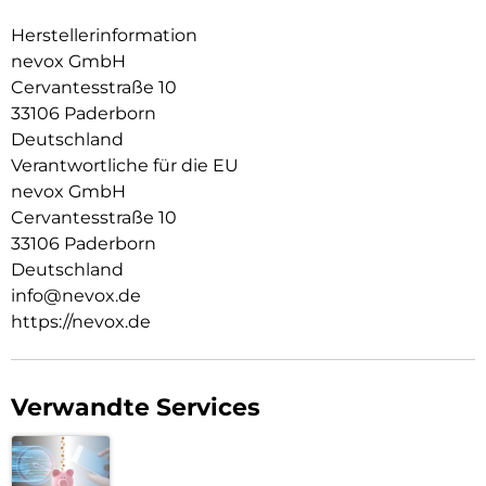
Im inneren der Schutzhülle wurden Mikrofaser Materialien
verwendet, dadurch wird ein zerkratzen des Smartphones
Herstellerinformation
verhindert.
nevox GmbH
Cervantesstraße 10
Die Anschlüsse, Knöpfe und Kamera bleiben voll zugänglich.
33106 Paderborn
Hochwertiges Schmutzabweisendes Silikon Material.
Deutschland
Verantwortliche für die EU
nevox GmbH
Cervantesstraße 10
33106 Paderborn
Deutschland
info@nevox.de
https://nevox.de
Verwandte Services