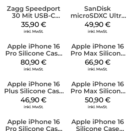
Zagg Speedport
SanDisk
30 Mit USB-C
microSDXC Ultra
Kabel Weiß
128 GB + Adapter
35,90
€
49,90
€
Mobile
inkl. MwSt.
inkl. MwSt.
Apple iPhone 16
Apple iPhone 16
Pro Silicone Case
Pro Max Silicone
MagSafe Stone
Case MagSafe
80,90
€
66,90
€
Gray
Black
inkl. MwSt.
inkl. MwSt.
Apple iPhone 16
Apple iPhone 16
Plus Silicone Case
Pro Max Silicone
MagSafe Stone
Case MagSafe
46,90
€
50,90
€
Gray
Denim
inkl. MwSt.
inkl. MwSt.
Apple iPhone 16
Apple iPhone 16
Pro Silicone Case
Silicone Case