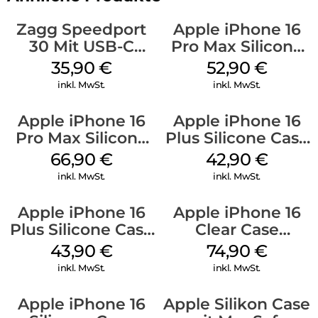
Zagg Speedport
Apple iPhone 16
30 Mit USB-C
Pro Max Silicone
Kabel Weiß
Case MagSafe
35,90
€
52,90
€
Ultramarine
inkl. MwSt.
inkl. MwSt.
Apple iPhone 16
Apple iPhone 16
Pro Max Silicone
Plus Silicone Case
Case MagSafe
MagSafe Plum
66,90
€
42,90
€
Black
inkl. MwSt.
inkl. MwSt.
Apple iPhone 16
Apple iPhone 16
Plus Silicone Case
Clear Case
MagSafe Black
MagSafe
43,90
€
74,90
€
Transparent
inkl. MwSt.
inkl. MwSt.
Apple iPhone 16
Apple Silikon Case