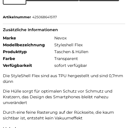
Artikelnummer
4250686415117
Zusätzliche Informationen
Marke
Nevox
Modellbezeichnung
Styleshell Flex
Produkttyp
Taschen & Hüllen
Farbe
Transparent
Verfügbarkeit
sofort verfügbar
Die StyleShell Flex sind aus TPU hergestellt und sind 0,7mm
dünn
Die Hülle sorgt für optimalen Schutz vor Schmutz und
Kratzern, das Design des Smartphones bleibt nahezu
unverändert
Durch eine feine Rasterung auf der Rückseite, die kaum
sichtbar ist, entsteht kein Vakuumeffekt
Alle Tasten und Ecken werden geschützt, zudem ist für die