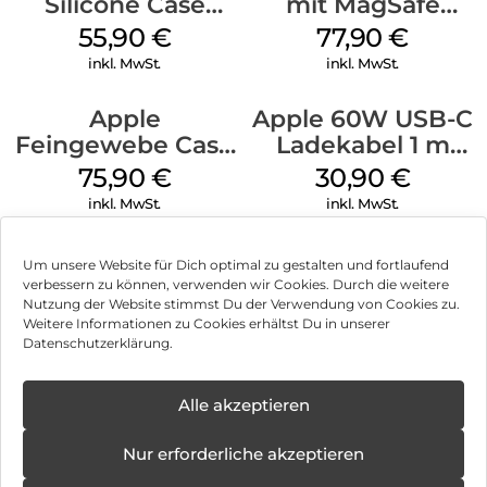
Silicone Case
mit MagSafe
MagSafe
iPhone 14 Pro
55,90
€
77,90
€
Ultramarine
(PRODUCT)RED
inkl. MwSt.
inkl. MwSt.
Apple
Apple 60W USB-C
Feingewebe Case
Ladekabel 1 m
iPhone 15 Pro
Weiß
75,90
€
30,90
€
MagSafe Schwarz
inkl. MwSt.
inkl. MwSt.
Um unsere Website für Dich optimal zu gestalten und fortlaufend
verbessern zu können, verwenden wir Cookies. Durch die weitere
Nutzung der Website stimmst Du der Verwendung von Cookies zu.
Impressum
Weitere Informationen zu Cookies erhältst Du in unserer
Datenschutzerklärung.
AGB
Datenschutz
Alle akzeptieren
Vertrag widerrufen
Nur erforderliche akzeptieren
Hinweis zur Batterieentsorgung