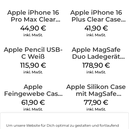
Apple iPhone 16
Apple iPhone 16
Pro Max Clear
Plus Clear Case
Case MagSafe
MagSafe
44,90
€
41,90
€
Transparent
Transparent
inkl. MwSt.
inkl. MwSt.
Apple Pencil USB-
Apple MagSafe
C Weiß
Duo Ladegerät
Weiß
115,90
€
178,90
€
inkl. MwSt.
inkl. MwSt.
Apple
Apple Silikon Case
Feingewebe Case
mit MagSafe
iPhone 15 Pro
iPhone 14 Pro
61,90
€
77,90
€
MagSafe Schwarz
(PRODUCT)RED
inkl. MwSt.
inkl. MwSt.
Um unsere Website für Dich optimal zu gestalten und fortlaufend