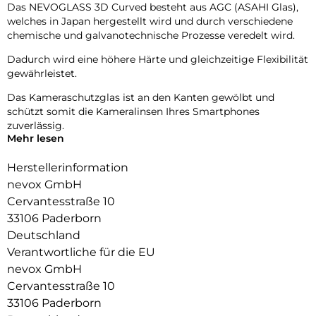
Das NEVOGLASS 3D Curved besteht aus AGC (ASAHI Glas),
welches in Japan hergestellt wird und durch verschiedene
chemische und galvanotechnische Prozesse veredelt wird.
Dadurch wird eine höhere Härte und gleichzeitige Flexibilität
gewährleistet.
Das Kameraschutzglas ist an den Kanten gewölbt und
schützt somit die Kameralinsen Ihres Smartphones
zuverlässig.
Mehr lesen
Die Fotoqualität wird nicht beeinträchtigt, zusätzlich
schützen Sie die Linsen vor Staubablagerungen in den
Herstellerinformation
Zwischenräumen.
nevox GmbH
Cervantesstraße 10
33106 Paderborn
Deutschland
Verantwortliche für die EU
nevox GmbH
Cervantesstraße 10
33106 Paderborn