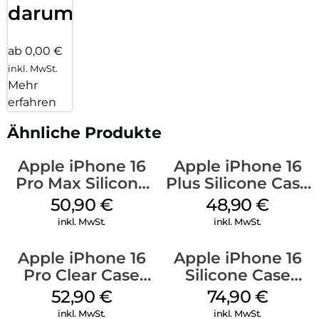
darum!
ab 0,00 €
inkl. MwSt.
Mehr
erfahren
Ähnliche Produkte
Apple iPhone 16
Apple iPhone 16
Pro Max Silicone
Plus Silicone Case
Case MagSafe
MagSafe Denim
50,90
€
48,90
€
Denim
inkl. MwSt.
inkl. MwSt.
Apple iPhone 16
Apple iPhone 16
Pro Clear Case
Silicone Case
MagSafe
MagSafe Black
52,90
€
74,90
€
Transparent
inkl. MwSt.
inkl. MwSt.