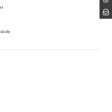
bH
al.de