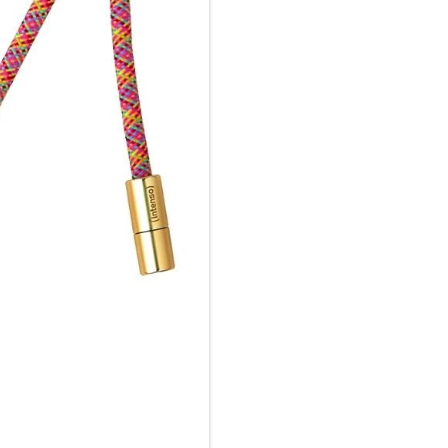
3.0 oder Quick Charge 4.0. Gle
zuverlässig übertragen. Die 
Zinklegierungssteckern garanti
Nutzung. Drei mitgelieferte 
sorgen für universelle Befest
Smartphone-Hüllen oder Cases
Farbenfroh & vielseitig:
Das Charging Lanyard ist in se
klassischem Schwarz über deze
farbenfrohem Neon Mix. Damit 
sportlich oder auffällig bunt.
Design und der modernen Schne
perfekte Lösung für alle, die 
ohne Kompromisse bei Komfort