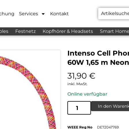
chung
Services
Kontakt
bles
Festnetz
Kopfhörer & Headsets
Smart Hom
Intenso Cell Ph
60W 1,65 m Neon
31,90
€
inkl. MwSt.
Online verfügbar
In den Waren
WEEE Reg No
DE72047769