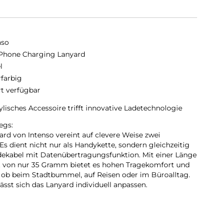
nso
 Phone Charging Lanyard
l
farbig
rt verfügbar
lisches Accessoire trifft innovative Ladetechnologie
egs:
rd von Intenso vereint auf clevere Weise zwei
s dient nicht nur als Handykette, sondern gleichzeitig
dekabel mit Datenübertragungsfunktion. Mit einer Länge
 von nur 35 Gramm bietet es hohen Tragekomfort und
 ob beim Stadtbummel, auf Reisen oder im Büroalltag.
ässt sich das Lanyard individuell anpassen.
unden:
-C-Kabel ermöglicht eine maximale Ladeleistung von bis
von 3,0 A – ideal für schnelles Laden via Power Delivery