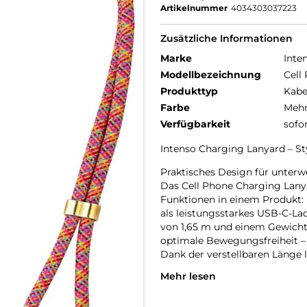
Artikelnummer
4034303037223
Zusätzliche Informationen
Marke
Inte
Modellbezeichnung
Cell
Produkttyp
Kabe
Farbe
Mehr
Verfügbarkeit
sofo
Intenso Charging Lanyard – Sty
Praktisches Design für unterw
Das Cell Phone Charging Lanya
Funktionen in einem Produkt: E
als leistungsstarkes USB-C-La
von 1,65 m und einem Gewicht
optimale Bewegungsfreiheit –
Dank der verstellbaren Länge l
Mehr lesen
Leistungsstark & schnell verb
Das integrierte USB-C-zu-USB
zu 60 W bei einer Stromstärke 