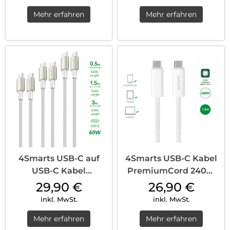
Mehr erfahren
Mehr erfahren
4Smarts USB-C auf
4Smarts USB-C Kabel
USB-C Kabel
PremiumCord 240W
PremiumCord 60W
1,5 m Weiß
29,90
€
26,90
€
3er Set 0,5 m + 1,5 m +
inkl. MwSt.
inkl. MwSt.
3 m Weiß / Silber
Mehr erfahren
Mehr erfahren