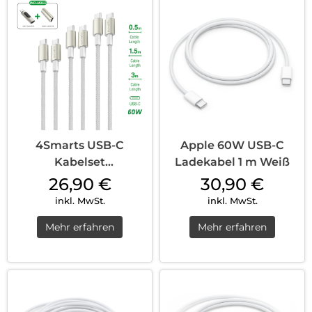
4Smarts USB-C
Apple 60W USB-C
Kabelset
Ladekabel 1 m Weiß
PremiumCord 60W
26,90
€
30,90
€
inkl. Digit Adapter u.
inkl. MwSt.
inkl. MwSt.
Koppler Weiß
Mehr erfahren
Mehr erfahren