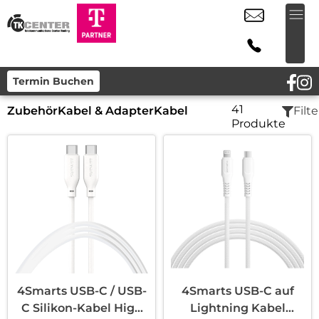
Termin Buchen
41
Zubehör
Kabel & Adapter
Kabel
Filte
Produkte
4Smarts USB-C / USB-
4Smarts USB-C auf
C Silikon-Kabel High
Lightning Kabel