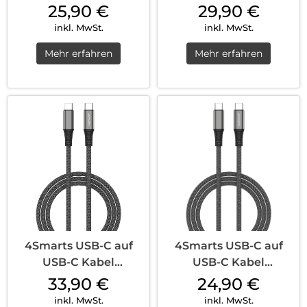
Flex 60W 1,5m Weiß
RapidCord PD 30W
25,90
€
29,90
€
1.5m Weiß
inkl. MwSt.
inkl. MwSt.
Mehr erfahren
Mehr erfahren
4Smarts USB-C auf
4Smarts USB-C auf
USB-C Kabel
USB-C Kabel
PremiumCord 100W 3
PremiumCord 100W
33,90
€
24,90
€
m Schwarz
Schwarz
inkl. MwSt.
inkl. MwSt.