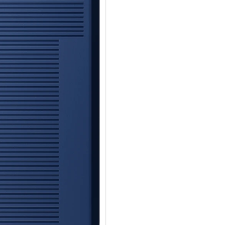
Steuerung der Farbtemperatu
Wähle in der Kamera-App wärm
Das Flashy Outfit ist in Blau u