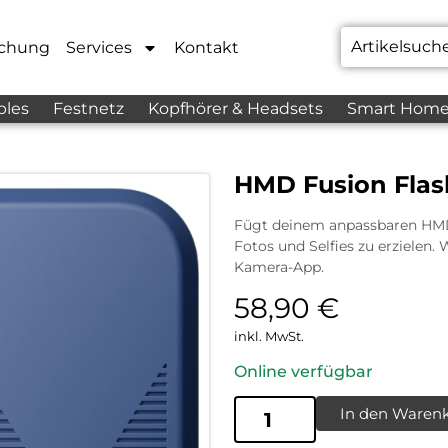
chung
Services
Kontakt
bles
Festnetz
Kopfhörer & Headsets
Smart Hom
HMD Fusion Flash
Fügt deinem anpassbaren HMD 
Fotos und Selfies zu erzielen
Kamera-App.
58,90
€
inkl. MwSt.
Online verfügbar
In den Waren