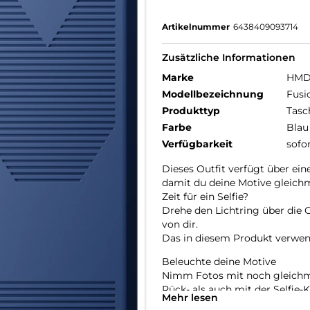
Artikelnummer
6438409093714
Zusätzliche Informationen
Marke
HM
Modellbezeichnung
Fusi
Produkttyp
Tasc
Farbe
Blau
Verfügbarkeit
sofo
Dieses Outfit verfügt über ein
damit du deine Motive gleich
Zeit für ein Selfie?
Drehe den Lichtring über die O
von dir.
Das in diesem Produkt verwend
Beleuchte deine Motive
Nimm Fotos mit noch gleichmä
Rück- als auch mit der Selfie-
Mehr lesen