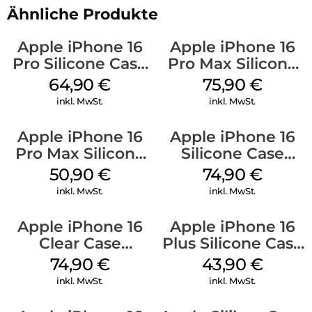
Ähnliche Produkte
Apple iPhone 16
Apple iPhone 16
Pro Silicone Case
Pro Max Silicone
MagSafe Denim
Case MagSafe
64,90
€
75,90
€
Stone Gray
inkl. MwSt.
inkl. MwSt.
Apple iPhone 16
Apple iPhone 16
Pro Max Silicone
Silicone Case
Case MagSafe
MagSafe Lake
50,90
€
74,90
€
Denim
Green
inkl. MwSt.
inkl. MwSt.
Apple iPhone 16
Apple iPhone 16
Clear Case
Plus Silicone Case
MagSafe
MagSafe Black
74,90
€
43,90
€
Transparent
inkl. MwSt.
inkl. MwSt.