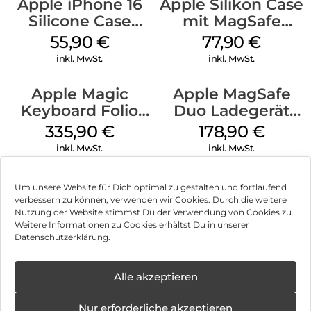
Apple iPhone 16
Apple Silikon Case
Silicone Case
mit MagSafe
MagSafe Plum
iPhone 14 Pro
55,90
€
77,90
€
(PRODUCT)RED
inkl. MwSt.
inkl. MwSt.
Apple Magic
Apple MagSafe
Keyboard Folio
Duo Ladegerät
iPad 10.9″ (10.Gen.)
Weiß
335,90
€
178,90
€
Weiß
inkl. MwSt.
inkl. MwSt.
Um unsere Website für Dich optimal zu gestalten und fortlaufend
verbessern zu können, verwenden wir Cookies. Durch die weitere
Nutzung der Website stimmst Du der Verwendung von Cookies zu.
Impressum
Weitere Informationen zu Cookies erhältst Du in unserer
Datenschutzerklärung.
AGB
Datenschutz
Alle akzeptieren
Vertrag widerrufen
Nur erforderliche akzeptieren