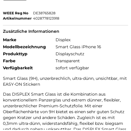
WEEE Reg No
DE38765828
Artikelnummer
4028778123918
Zusätzliche Informationen
Marke
Displex
Modellbezeichnung
Smart Glass iPhone 16
Produkttyp
Displayschutz
Farbe
Transparent
Verfügbarkeit
sofort verfügbar
Smart Glass (9H), unzerbrechlich, ultra-dünn, unsichtbar, mit
EASY-ON Stickern
Das DISPLEX Smart Glass ist die Kombination aus
konventionellem Panzerglas und extrem dünner, flexibler,
unzerbrechlicher Premium-Schutzfolie. Mit einer
Oberflächenhärte von 9H bietet es einen sehr guten Schutz
gegen Kratzer und andere Schäden. Zugleich ist es mit
0,3mm ultra-dünn, widerstandsfähig, flexibel bzw. biegsam
und dadurch nahezu unkaputtbar. Das DISPLEX Smart Glass