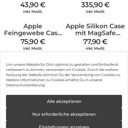
MagSafe Black
iPad 10.9″ (10.Gen.)
43,90
€
335,90
€
Weiß
inkl. MwSt.
inkl. MwSt.
Apple
Apple Silikon Case
Feingewebe Case
mit MagSafe
iPhone 15 Pro
iPhone 14 Pro
75,90
€
77,90
€
MagSafe Schwarz
(PRODUCT)RED
inkl. MwSt.
inkl. MwSt.
Um unsere Website für Dich optimal zu gestalten und fortlaufend
verbessern zu können, verwenden wir Cookies. Durch die weitere
Nutzung der Website stimmst Du der Verwendung von Cookies zu.
Impressum
Weitere Informationen zu Cookies erhältst Du in unserer
Datenschutzerklärung.
AGB
Datenschutz
Alle akzeptieren
Können wir Dir behilflich sein?
Vertrag widerrufen
Nur erforderliche akzeptieren
Hinweis zur Batterieentsorgung
Einstellungen anzeigen