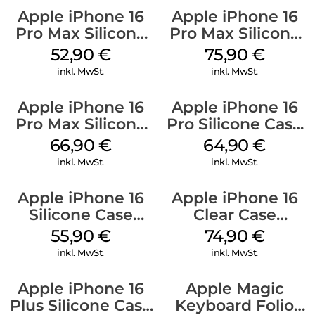
Apple iPhone 16
Apple iPhone 16
Pro Max Silicone
Pro Max Silicone
Case MagSafe
Case MagSafe
52,90
€
75,90
€
Ultramarine
Stone Gray
inkl. MwSt.
inkl. MwSt.
Apple iPhone 16
Apple iPhone 16
Pro Max Silicone
Pro Silicone Case
Case MagSafe
MagSafe Denim
66,90
€
64,90
€
Black
inkl. MwSt.
inkl. MwSt.
Apple iPhone 16
Apple iPhone 16
Silicone Case
Clear Case
MagSafe Plum
MagSafe
55,90
€
74,90
€
Transparent
inkl. MwSt.
inkl. MwSt.
Apple iPhone 16
Apple Magic
Plus Silicone Case
Keyboard Folio