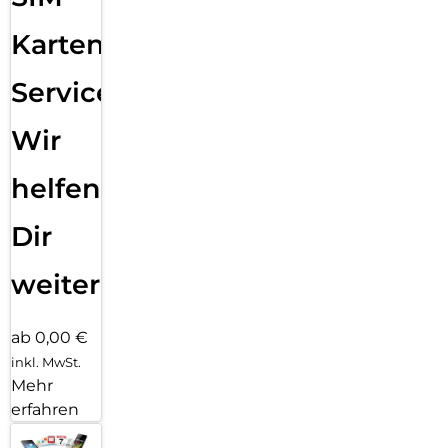
Kurze zusammenfassende Beschreibung Displex Premium
Karten
Panzerglas (Full Cover, 10H) für Samsung S26, Full Cover:
Displex Premium Panzerglas (Full Cover, 10H) für Samsung
S26, Full Cover, Samsung, Galaxy S26, Stoßfest,
Service:
Staubresistent, Schlagfest, Kratzresistent, Schockresistent,
Transparent, 1 Stück(e)
Wir
Lange zusammenfassende Beschreibung Displex Premium
Panzerglas (Full Cover, 10H) für Samsung S26, Full Cover:
helfen
Displex Premium Panzerglas (Full Cover, 10H) für Samsung
S26, Full Cover. Markenkompatibilität: Samsung,
Dir
Kompatibilität: Galaxy S26, Schutzfunktion: Stoßfest,
Staubresistent, Schlagfest, Kratzresistent, Schockresistent.
Material: Gehärtetes Glas, Produktfarbe: Transparent. Menge
weiter
pro Packung: 1 Stück(e)
ab 0,00 €
inkl. MwSt.
Mehr
erfahren