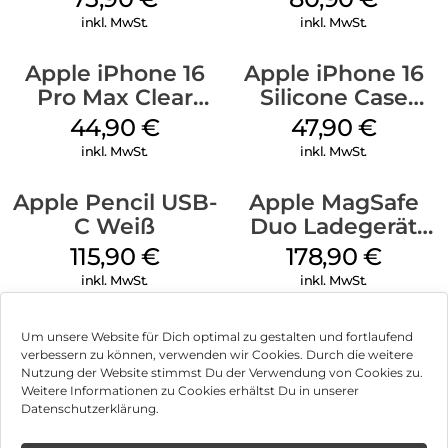
Stone Gray
Gray
inkl. MwSt.
inkl. MwSt.
Apple iPhone 16
Apple iPhone 16
Pro Max Clear
Silicone Case
Case MagSafe
MagSafe Fuchsia
44,90
€
47,90
€
Transparent
inkl. MwSt.
inkl. MwSt.
Apple Pencil USB-
Apple MagSafe
C Weiß
Duo Ladegerät
Weiß
115,90
€
178,90
€
inkl. MwSt.
inkl. MwSt.
Um unsere Website für Dich optimal zu gestalten und fortlaufend
verbessern zu können, verwenden wir Cookies. Durch die weitere
Nutzung der Website stimmst Du der Verwendung von Cookies zu.
Impressum
Weitere Informationen zu Cookies erhältst Du in unserer
Datenschutzerklärung.
AGB