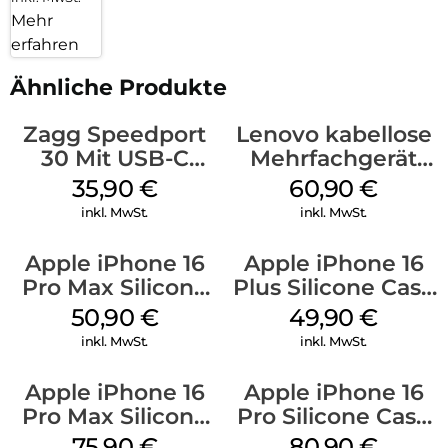
Mehr
erfahren
Ähnliche Produkte
Zagg Speedport
Lenovo kabellose
30 Mit USB-C
Mehrfachgerät
Kabel Weiß
Luna Grey
35,90
€
60,90
€
inkl. MwSt.
inkl. MwSt.
Apple iPhone 16
Apple iPhone 16
Pro Max Silicone
Plus Silicone Case
Case MagSafe
MagSafe Lake
50,90
€
49,90
€
Denim
Green
inkl. MwSt.
inkl. MwSt.
Apple iPhone 16
Apple iPhone 16
Pro Max Silicone
Pro Silicone Case
Case MagSafe
MagSafe Stone
75,90
€
80,90
€