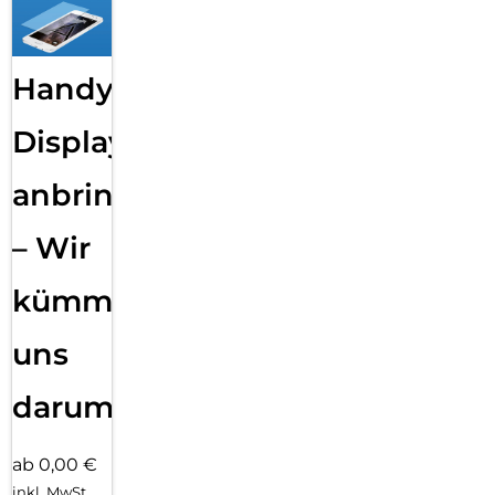
Handy
Displayfolie
anbringen
– Wir
kümmern
uns
darum!
ab 0,00 €
inkl. MwSt.