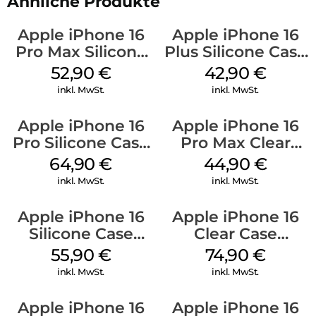
Ähnliche Produkte
Apple iPhone 16
Apple iPhone 16
Pro Max Silicone
Plus Silicone Case
Case MagSafe
MagSafe Plum
52,90
€
42,90
€
Ultramarine
inkl. MwSt.
inkl. MwSt.
Apple iPhone 16
Apple iPhone 16
Pro Silicone Case
Pro Max Clear
MagSafe Denim
Case MagSafe
64,90
€
44,90
€
Transparent
inkl. MwSt.
inkl. MwSt.
Apple iPhone 16
Apple iPhone 16
Silicone Case
Clear Case
MagSafe Plum
MagSafe
55,90
€
74,90
€
Transparent
inkl. MwSt.
inkl. MwSt.
Apple iPhone 16
Apple iPhone 16