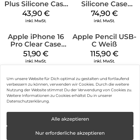
Plus Silicone Case
Silicone Case
MagSafe Black
MagSafe Black
43,90
€
74,90
€
inkl. MwSt.
inkl. MwSt.
Apple iPhone 16
Apple Pencil USB-
Pro Clear Case
C Weiß
MagSafe
51,90
€
115,90
€
Transparent
inkl. MwSt.
inkl. MwSt.
Um unsere Website für Dich optimal zu gestalten und fortlaufend
verbessern zu können, verwenden wir Cookies. Durch die weitere
Nutzung der Website stimmst Du der Verwendung von Cookies zu.
Impressum
Weitere Informationen zu Cookies erhältst Du in unserer
Datenschutzerklärung.
AGB
Datenschutz
Alle akzeptieren
Vertrag widerrufen
Nur erforderliche akzeptieren