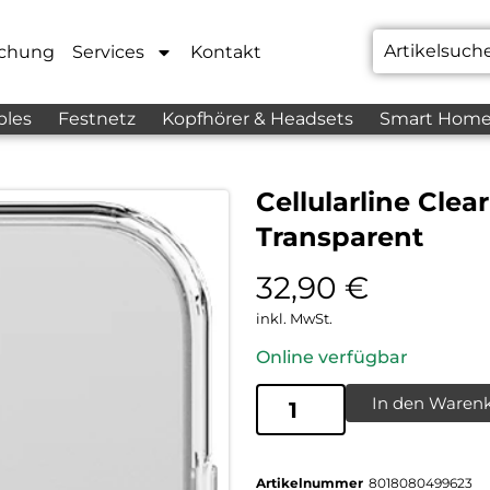
chung
Services
Kontakt
bles
Festnetz
Kopfhörer & Headsets
Smart Hom
Cellularline Clea
Transparent
32,90
€
inkl. MwSt.
Online verfügbar
In den Waren
Artikelnummer
8018080499623