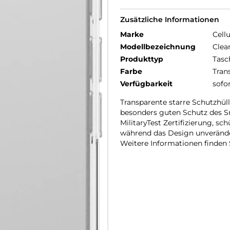
Zusätzliche Informationen
Marke
Cellu
Modellbezeichnung
Clea
Produkttyp
Tasc
Farbe
Tran
Verfügbarkeit
sofo
Transparente starre Schutzhü
besonders guten Schutz des Sm
MilitaryTest Zertifizierung, s
während das Design unveränder
Weitere Informationen finden S