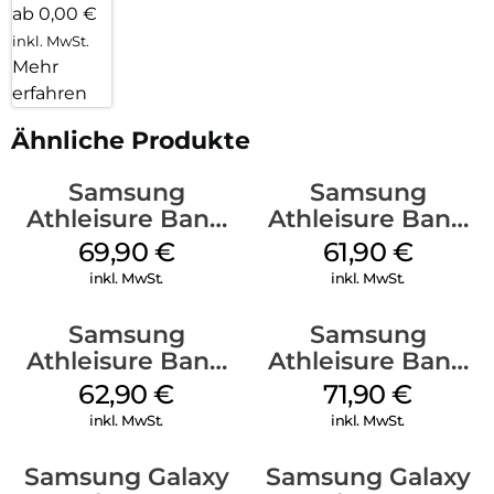
ab 0,00 €
inkl. MwSt.
Mehr
erfahren
Ähnliche Produkte
Samsung
Samsung
Athleisure Band
Athleisure Band
(M/L) Galaxy
(M/L) Galaxy
69,90
€
61,90
€
Watch8/Watch8
Watch8/Watch8
inkl. MwSt.
inkl. MwSt.
Classic Graphite
Classic Green
Samsung
Samsung
Athleisure Band
Athleisure Band
(S/M) Galaxy
(S/M) Galaxy
62,90
€
71,90
€
Watch8/Watch8
Watch8/Watch8
inkl. MwSt.
inkl. MwSt.
Classic Graphite
Classic Sage
Samsung Galaxy
Samsung Galaxy