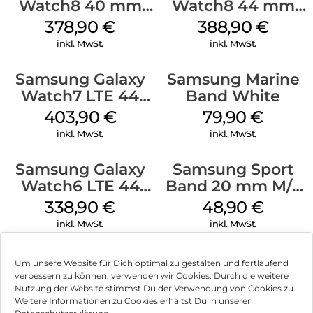
Watch8 40 mm
Watch8 44 mm
Silver
Graphite
378,90
€
388,90
€
inkl. MwSt.
inkl. MwSt.
Samsung Galaxy
Samsung Marine
Watch7 LTE 44
Band White
mm Silver
403,90
€
79,90
€
inkl. MwSt.
inkl. MwSt.
Samsung Galaxy
Samsung Sport
Watch6 LTE 44
Band 20 mm M/L
mm Graphite
Galaxy Watch
338,90
€
48,90
€
Series Silber
inkl. MwSt.
inkl. MwSt.
Um unsere Website für Dich optimal zu gestalten und fortlaufend
verbessern zu können, verwenden wir Cookies. Durch die weitere
Nutzung der Website stimmst Du der Verwendung von Cookies zu.
Impressum
Weitere Informationen zu Cookies erhältst Du in unserer