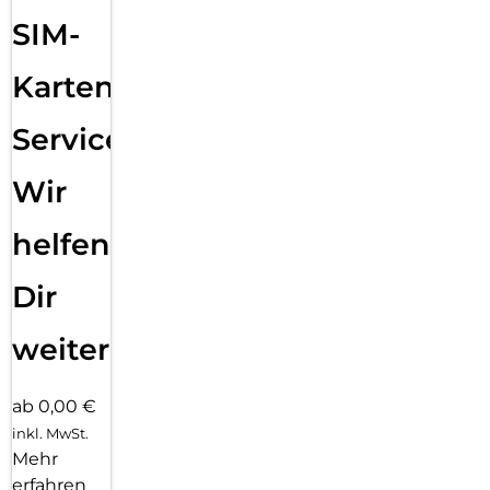
Sende eine Textnachricht, ruf jemanden an, lade Musik und
SIM-
Podcasts und kontaktiere den Notruf – alles ohne dein
iPhone. Und jetzt bist du mit schnellem 5G unterwegs noch
besser verbunden.
Karten
Service:
Wir
helfen
Dir
weiter
ab 0,00 €
inkl. MwSt.
Mehr
erfahren