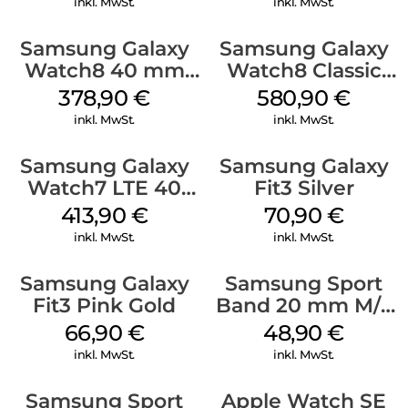
inkl. MwSt.
inkl. MwSt.
Classic Graphite
Samsung Galaxy
Samsung Galaxy
Watch8 40 mm
Watch8 Classic
Silver
Black
378,90
€
580,90
€
inkl. MwSt.
inkl. MwSt.
Samsung Galaxy
Samsung Galaxy
Watch7 LTE 40
Fit3 Silver
mm Cream
413,90
€
70,90
€
inkl. MwSt.
inkl. MwSt.
Samsung Galaxy
Samsung Sport
Fit3 Pink Gold
Band 20 mm M/L
Galaxy Watch
66,90
€
48,90
€
Series Silber
inkl. MwSt.
inkl. MwSt.
Samsung Sport
Apple Watch SE