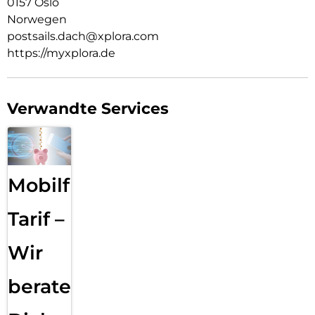
0157 Oslo
Norwegen
postsails.dach@xplora.com
https://myxplora.de
Verwandte Services
Mobilfunk
Tarif –
Wir
beraten