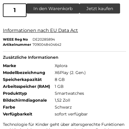
In den Warenkorb
Jetzt kaufen
Informationen nach EU Data Act
WEEE Reg No
DE20285894
Artikelnummer
7090048404642
Zusätzliche Informationen
Marke
Xplora
Modellbezeichnung
X6Play (2. Gen.)
Speicherkapazität
8 GB
Arbeitsspeicher (RAM)
1 GB
Produkttyp
Smartwatches
Bildschirmdiagonale
1,52 Zoll
Farbe
Schwarz
Verfügbarkeit
sofort verfügbar
Technologie für Kinder geht über altersgerechte Funktionen