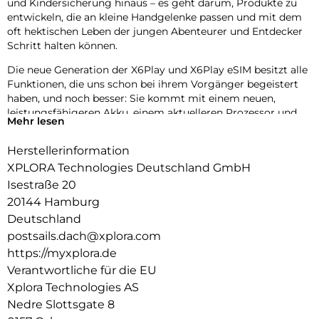
und Kindersicherung hinaus – es geht darum, Produkte zu
entwickeln, die an kleine Handgelenke passen und mit dem
oft hektischen Leben der jungen Abenteurer und Entdecker
Schritt halten können.
Die neue Generation der X6Play und X6Play eSIM besitzt alle
Funktionen, die uns schon bei ihrem Vorgänger begeistert
haben, und noch besser: Sie kommt mit einem neuen,
leistungsfähigeren Akku, einem aktuelleren Prozessor und
Mehr lesen
einem gewebten, elastischen Textilarmband für noch mehr
Komfort.
Herstellerinformation
Das neue Design umfasst außerdem zwei austauschbare
XPLORA Technologies Deutschland GmbH
Frames zum Individualisieren der Uhr. Die neue Generation
Isestraße 20
der X6Play und X6Play eSIM ist eine erstklassige Wahl für
20144 Hamburg
Eltern, die sich für ihr Kind einen sicheren Einstieg in die
Deutschland
digitale Kommunikation wünschen, ohne Kompromisse bei
postsails.dach@xplora.com
Zuverlässigkeit und Qualität einzugehen.
https://myxplora.de
Verantwortliche für die EU
Xplora Technologies AS
Nedre Slottsgate 8