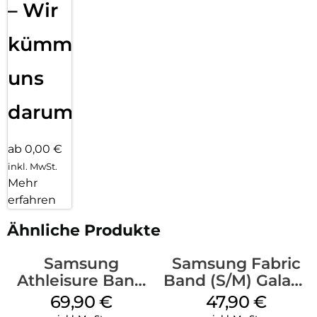
– Wir
kümmern
uns
darum!
ab 0,00 €
inkl. MwSt.
Mehr
erfahren
Ähnliche Produkte
Samsung
Samsung Fabric
Athleisure Band
Band (S/M) Galaxy
(M/L) Galaxy
Watch8/Watch8
69,90
€
47,90
€
Watch8/Watch8
Classic Red