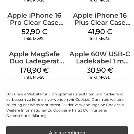
Apple iPhone 16
Apple iPhone 16
Pro Clear Case
Plus Clear Case
MagSafe
MagSafe
52,90
€
41,90
€
Transparent
Transparent
inkl. MwSt.
inkl. MwSt.
Apple MagSafe
Apple 60W USB-C
Duo Ladegerät
Ladekabel 1 m
Weiß
Weiß
178,90
€
30,90
€
inkl. MwSt.
inkl. MwSt.
Um unsere Website für Dich optimal zu gestalten und fortlaufend
verbessern zu können, verwenden wir Cookies. Durch die weitere
Nutzung der Website stimmst Du der Verwendung von Cookies zu.
Impressum
Weitere Informationen zu Cookies erhältst Du in unserer
Datenschutzerklärung.
AGB
Datenschutz
Alle akzeptieren