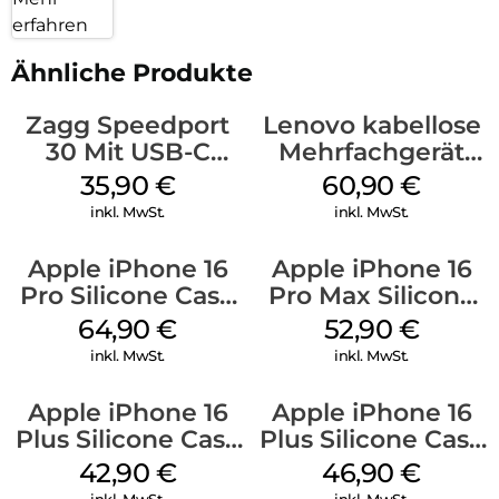
erfahren
Ähnliche Produkte
Zagg Speedport
Lenovo kabellose
30 Mit USB-C
Mehrfachgerät
Kabel Weiß
Luna Grey
35,90
€
60,90
€
inkl. MwSt.
inkl. MwSt.
Apple iPhone 16
Apple iPhone 16
Pro Silicone Case
Pro Max Silicone
MagSafe Denim
Case MagSafe
64,90
€
52,90
€
Ultramarine
inkl. MwSt.
inkl. MwSt.
Apple iPhone 16
Apple iPhone 16
Plus Silicone Case
Plus Silicone Case
MagSafe Plum
MagSafe Stone
42,90
€
46,90
€
Gray
inkl. MwSt.
inkl. MwSt.