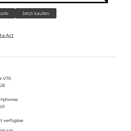
korb
Jetzt kaufen
ta Act
e V70
GB
B
rtphones
oll
rt verfügbar
108 MP: