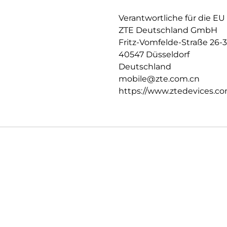
NFC (optional) – für kontaktlo
Verantwortliche für die EU
Ein Smartphone, das Design, 
ZTE Deutschland GmbH
108 MP Triple-Kamera, dem hel
Blade V70 die perfekte Wahl fü
Fritz-Vomfelde-Straße 26-
legen.
40547 Düsseldorf
Deutschland
mobile@zte.com.cn
https://www.ztedevices.co