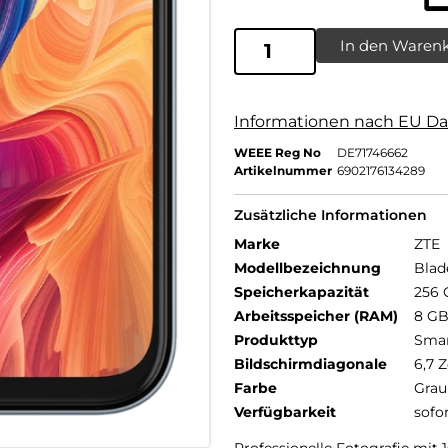
In den Waren
Informationen nach EU Da
WEEE Reg No
DE71746662
Artikelnummer
6902176134289
Zusätzliche Informationen
Marke
ZTE
Modellbezeichnung
Blad
Speicherkapazität
256 
Arbeitsspeicher (RAM)
8 G
Produkttyp
Sma
Bildschirmdiagonale
6,7 Z
Farbe
Grau
Verfügbarkeit
sofo
Professionelle Fotografie mit 