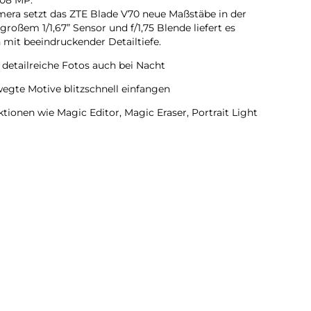
amera setzt das ZTE Blade V70 neue Maßstäbe in der
oßem 1/1,67” Sensor und f/1,75 Blende liefert es
mit beeindruckender Detailtiefe.
 detailreiche Fotos auch bei Nacht
egte Motive blitzschnell einfangen
tionen wie Magic Editor, Magic Eraser, Portrait Light
 Kreativität und Ordnung in deine Fotogalerie
iche, ausdrucksstarke Selfies
1 % Screen-to-Body Ratio sorgt für ein fast randloses,
ssiges Scrollen & Gaming
 direkter Sonneneinstrahlung klar ablesbar
en:
Sky-Mirror-Glas mit der eleganten Farbe: Stardust Gray
liegt es schlank und angenehm in der Hand – robust und