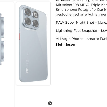
Mit seiner 108 MP AI-Triple-K
Smartphone-Fotografie. Dank gr
gestochen scharfe Aufnahmen 
RAW Super Night Shot – klare,
Lightning-Fast Snapshot – bew
AI Magic Photos – smarte Funk
oder Magic Lens (OCR) bringen
Mehr lesen
16 MP Frontkamera – für natürl
Großes, helles Display:
Das 6,7 Zoll HD+ Display mit 9
immersives Erlebnis.
120 Hz Bildwiederholrate – flü
800 Nits Helligkeit – auch bei
Edles Design in stilvollen Farb
Das ZTE Blade V70 kombiniert 
Mit nur 8,2 mm Gehäusedicke 