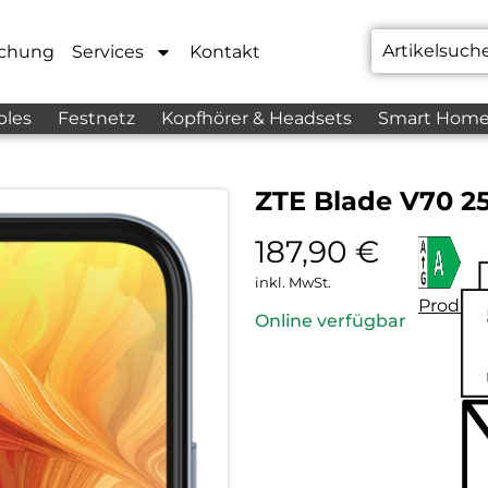
chung
Services
Kontakt
bles
Festnetz
Kopfhörer & Headsets
Smart Hom
ZTE Blade V70 25
187,90
€
inkl. MwSt.
Produkt
Online verfügbar