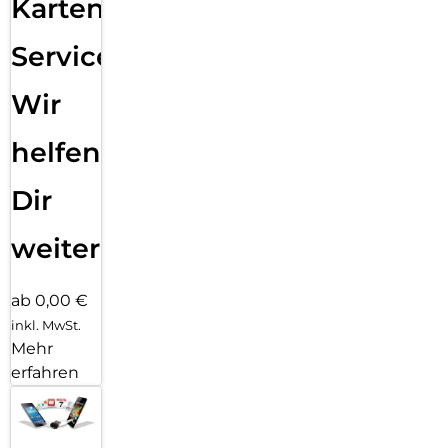
Karten
LED Anzeige für den Ladevorgang: An der Ladestation
leuchtet ein Lämpchen auf, wenn das Pro Stylus 2
aufgeladen wird.
Service:
Wir
helfen
Dir
weiter
ab 0,00 €
inkl. MwSt.
Mehr
erfahren