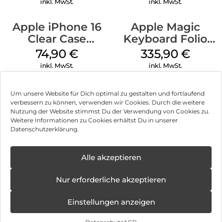
inkl. MwSt.
inkl. MwSt.
Apple iPhone 16
Apple Magic
Clear Case
Keyboard Folio
MagSafe
iPad 10.9″ (10.Gen.)
74,90
€
335,90
€
Transparent
Weiß
inkl. MwSt.
inkl. MwSt.
Um unsere Website für Dich optimal zu gestalten und fortlaufend
verbessern zu können, verwenden wir Cookies. Durch die weitere
Nutzung der Website stimmst Du der Verwendung von Cookies zu.
Impressum
Weitere Informationen zu Cookies erhältst Du in unserer
Datenschutzerklärung.
AGB
Datenschutz
Alle akzeptieren
Können wir Dir behilflich sein?
Vertrag widerrufen
Nur erforderliche akzeptieren
Hinweis zur Batterieentsorgung
Einstellungen anzeigen
Newsletter