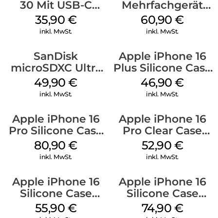
30 Mit USB-C
Mehrfachgerät
Kabel Weiß
Luna Grey
35,90
€
60,90
€
inkl. MwSt.
inkl. MwSt.
SanDisk
Apple iPhone 16
microSDXC Ultra
Plus Silicone Case
128 GB + Adapter
MagSafe Stone
49,90
€
46,90
€
Mobile
Gray
inkl. MwSt.
inkl. MwSt.
Apple iPhone 16
Apple iPhone 16
Pro Silicone Case
Pro Clear Case
MagSafe Stone
MagSafe
80,90
€
52,90
€
Gray
Transparent
inkl. MwSt.
inkl. MwSt.
Apple iPhone 16
Apple iPhone 16
Silicone Case
Silicone Case
MagSafe
MagSafe Lake
55,90
€
74,90
€
Ultramarine
Green