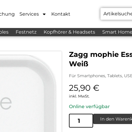
chung
Services
Kontakt
bles
Festnetz
Kopfhörer & Headsets
Smart Hom
Zagg mophie Ess
Weiß
Für Smartphones, Tablets, US
25,90
€
inkl. MwSt.
Online verfügbar
In den Waren