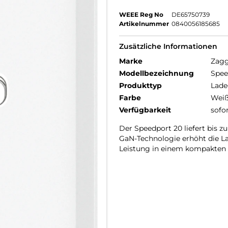
WEEE Reg No
DE65750739
Artikelnummer
0840056185685
Zusätzliche Informationen
Marke
Zag
Modellbezeichnung
Spee
Produkttyp
Lade
Farbe
Wei
Verfügbarkeit
sofo
Der Speedport 20 liefert bis zu
GaN-Technologie erhöht die Lad
Leistung in einem kompakten W