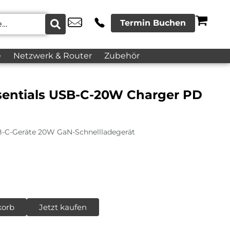
Termin Buchen
e
Netzwerk & Router
Zubehör
entials USB-C-20W Charger PD
B-C-Geräte 20W GaN-Schnellladegerät
korb
Jetzt kaufen