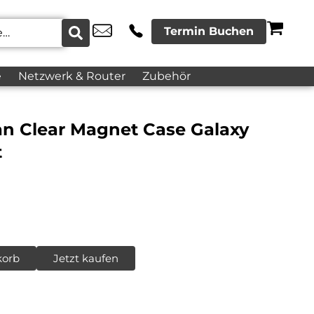
Termin Buchen
e
Netzwerk & Router
Zubehör
 Clear Magnet Case Galaxy
t
korb
Jetzt kaufen