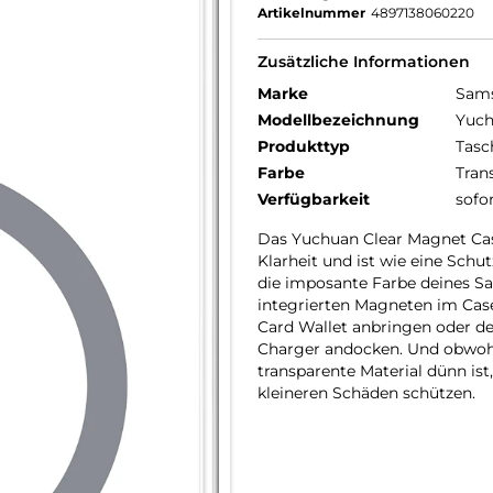
Artikelnummer
4897138060220
Zusätzliche Informationen
Marke
Sam
Modellbezeichnung
Yuch
Produkttyp
Tasc
Farbe
Tran
Verfügbarkeit
sofo
Das Yuchuan Clear Magnet Case
Klarheit und ist wie eine Schu
die imposante Farbe deines S
integrierten Magneten im Case
Card Wallet anbringen oder d
Charger andocken. Und obwoh
transparente Material dünn is
kleineren Schäden schützen.