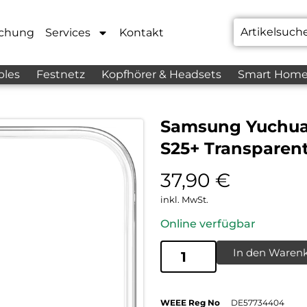
chung
Services
Kontakt
bles
Festnetz
Kopfhörer & Headsets
Smart Hom
Samsung Yuchuan
S25+ Transparen
37,90
€
inkl. MwSt.
Online verfügbar
In den Waren
WEEE Reg No
DE57734404