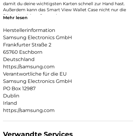
damit du deine wichtigsten Karten schnell zur Hand hast.
Außerdem kann das Smart View Wallet Case nicht nur die
Rückseite deines Smartphones,
Mehr lesen
sondern auch das Display vor Kratzern und bei Stürzen
schützen.
Herstellerinformation
Samsung Electronics GmbH
Frankfurter Straße 2
65760 Eschborn
Deutschland
https://samsung.com
Verantwortliche für die EU
Samsung Electronics GmbH
PO Box 12987
Dublin
Irland
https://samsung.com
Verwandte Services