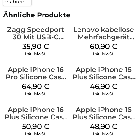
erfahren
Ähnliche Produkte
Zagg Speedport
Lenovo kabellose
30 Mit USB-C
Mehrfachgerät
Kabel Weiß
Luna Grey
35,90
€
60,90
€
inkl. MwSt.
inkl. MwSt.
Apple iPhone 16
Apple iPhone 16
Pro Silicone Case
Plus Silicone Case
MagSafe Denim
MagSafe Stone
64,90
€
46,90
€
Gray
inkl. MwSt.
inkl. MwSt.
Apple iPhone 16
Apple iPhone 16
Plus Silicone Case
Plus Silicone Case
MagSafe Lake
MagSafe Denim
50,90
€
48,90
€
Green
inkl. MwSt.
inkl. MwSt.