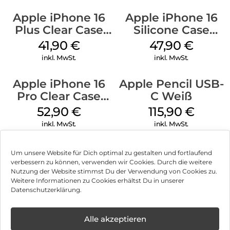
Apple iPhone 16
Apple iPhone 16
Plus Clear Case
Silicone Case
MagSafe
MagSafe Fuchsia
41,90
€
47,90
€
Transparent
inkl. MwSt.
inkl. MwSt.
Apple iPhone 16
Apple Pencil USB-
Pro Clear Case
C Weiß
MagSafe
52,90
€
115,90
€
Transparent
inkl. MwSt.
inkl. MwSt.
Um unsere Website für Dich optimal zu gestalten und fortlaufend
verbessern zu können, verwenden wir Cookies. Durch die weitere
Nutzung der Website stimmst Du der Verwendung von Cookies zu.
Impressum
Weitere Informationen zu Cookies erhältst Du in unserer
Datenschutzerklärung.
AGB
Datenschutz
Alle akzeptieren
Können wir Dir behilflich sein?