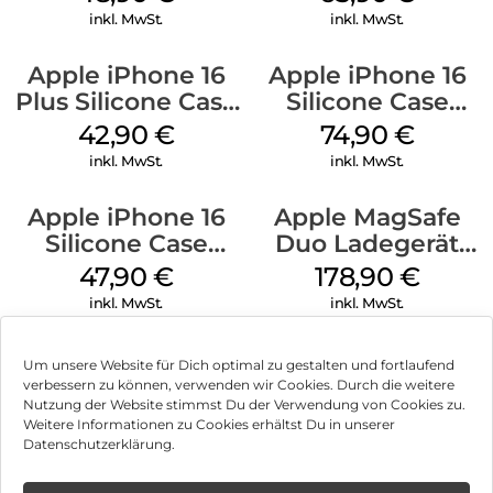
inkl. MwSt.
inkl. MwSt.
Apple iPhone 16
Apple iPhone 16
Plus Silicone Case
Silicone Case
MagSafe Plum
MagSafe Lake
42,90
€
74,90
€
Green
inkl. MwSt.
inkl. MwSt.
Apple iPhone 16
Apple MagSafe
Silicone Case
Duo Ladegerät
MagSafe Fuchsia
Weiß
47,90
€
178,90
€
inkl. MwSt.
inkl. MwSt.
Um unsere Website für Dich optimal zu gestalten und fortlaufend
verbessern zu können, verwenden wir Cookies. Durch die weitere
Nutzung der Website stimmst Du der Verwendung von Cookies zu.
Impressum
Weitere Informationen zu Cookies erhältst Du in unserer
Datenschutzerklärung.
AGB