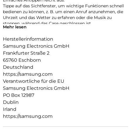
Tippe auf das Sichtfenster, um wichtige Funktionen schnell
bedienen zu können, z. B. um einen Anruf anzunehmen, die
Uhrzeit und das Wetter zu erfahren oder die Musik zu
stoppen, während das Case geschlossen ist.
Mehr lesen
Mit deinem Smartphone Wichtiges sicher aufbewahren:
Herstellerinformation
Stecke deine häufig genutzten Karten einfach in das
Kartenfach deines Smart View Wallet Case, damit sie
Samsung Electronics GmbH
griffbereit und sicher verstaut sind.
Frankfurter Straße 2
65760 Eschborn
Deutschland
https://samsung.com
Verantwortliche für die EU
Samsung Electronics GmbH
PO Box 12987
Dublin
Irland
https://samsung.com