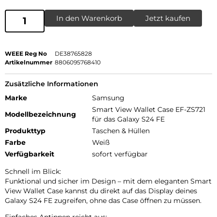
In den Warenkorb
Jetzt kaufen
WEEE Reg No
DE38765828
Artikelnummer
8806095768410
Zusätzliche Informationen
Marke
Samsung
Smart View Wallet Case EF-ZS721
Modellbezeichnung
für das Galaxy S24 FE
Produkttyp
Taschen & Hüllen
Farbe
Weiß
Verfügbarkeit
sofort verfügbar
Schnell im Blick:
Funktional und sicher im Design – mit dem eleganten Smart
View Wallet Case kannst du direkt auf das Display deines
Galaxy S24 FE zugreifen, ohne das Case öffnen zu müssen.
Einfaches Antippen reicht aus: