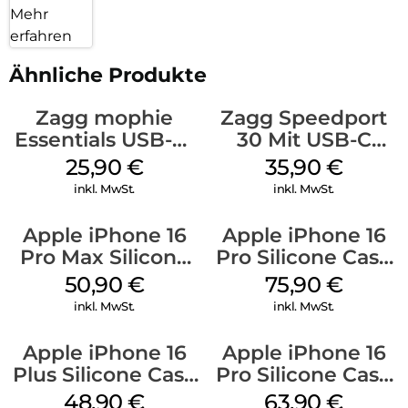
Mehr
erfahren
Ähnliche Produkte
Zagg mophie
Zagg Speedport
Essentials USB-C-
30 Mit USB-C
20W Charger PD
Kabel Weiß
25,90
€
35,90
€
Weiß
inkl. MwSt.
inkl. MwSt.
Apple iPhone 16
Apple iPhone 16
Pro Max Silicone
Pro Silicone Case
Case MagSafe
MagSafe Stone
50,90
€
75,90
€
Denim
Gray
inkl. MwSt.
inkl. MwSt.
Apple iPhone 16
Apple iPhone 16
Plus Silicone Case
Pro Silicone Case
MagSafe Denim
MagSafe Denim
48,90
€
63,90
€