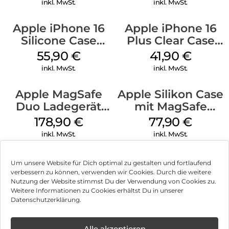
inkl. MwSt.
inkl. MwSt.
Apple iPhone 16
Apple iPhone 16
Silicone Case
Plus Clear Case
MagSafe
MagSafe
55,90
€
41,90
€
Ultramarine
Transparent
inkl. MwSt.
inkl. MwSt.
Apple MagSafe
Apple Silikon Case
Duo Ladegerät
mit MagSafe
Weiß
iPhone 14 Pro
178,90
€
77,90
€
(PRODUCT)RED
inkl. MwSt.
inkl. MwSt.
Um unsere Website für Dich optimal zu gestalten und fortlaufend
verbessern zu können, verwenden wir Cookies. Durch die weitere
Nutzung der Website stimmst Du der Verwendung von Cookies zu.
Impressum
Weitere Informationen zu Cookies erhältst Du in unserer
Datenschutzerklärung.
AGB
Datenschutz
Alle akzeptieren