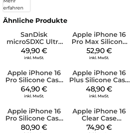
Mehr
erfahren
Ähnliche Produkte
SanDisk
Apple iPhone 16
microSDXC Ultra
Pro Max Silicone
128 GB + Adapter
Case MagSafe
49,90
€
52,90
€
Mobile
Ultramarine
inkl. MwSt.
inkl. MwSt.
Apple iPhone 16
Apple iPhone 16
Pro Silicone Case
Plus Silicone Case
MagSafe Denim
MagSafe Denim
64,90
€
48,90
€
inkl. MwSt.
inkl. MwSt.
Apple iPhone 16
Apple iPhone 16
Pro Silicone Case
Clear Case
MagSafe Stone
MagSafe
80,90
€
74,90
€
Gray
Transparent