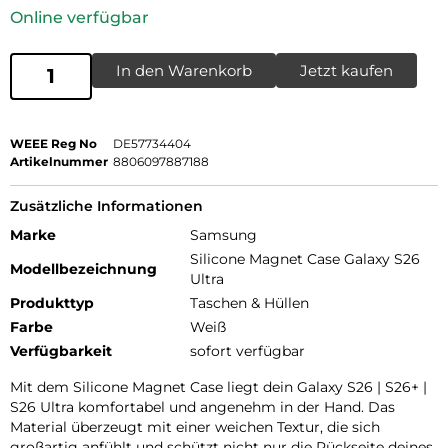
Online verfügbar
In den Warenkorb
Jetzt kaufen
WEEE Reg No
DE57734404
Artikelnummer
8806097887188
Zusätzliche Informationen
Marke
Samsung
Silicone Magnet Case Galaxy S26
Modellbezeichnung
Ultra
Produkttyp
Taschen & Hüllen
Farbe
Weiß
Verfügbarkeit
sofort verfügbar
Mit dem Silicone Magnet Case liegt dein Galaxy S26 | S26+ |
S26 Ultra komfortabel und angenehm in der Hand. Das
Material überzeugt mit einer weichen Textur, die sich
großartig anfühlt und schützt nicht nur die Rückseite deines