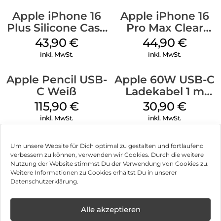
Apple iPhone 16
Apple iPhone 16
Plus Silicone Case
Pro Max Clear
MagSafe Black
Case MagSafe
43,90
€
44,90
€
Transparent
inkl. MwSt.
inkl. MwSt.
Apple Pencil USB-
Apple 60W USB-C
C Weiß
Ladekabel 1 m
Weiß
115,90
€
30,90
€
inkl. MwSt.
inkl. MwSt.
Um unsere Website für Dich optimal zu gestalten und fortlaufend
verbessern zu können, verwenden wir Cookies. Durch die weitere
Nutzung der Website stimmst Du der Verwendung von Cookies zu.
Impressum
Weitere Informationen zu Cookies erhältst Du in unserer
Datenschutzerklärung.
AGB
Datenschutz
Alle akzeptieren