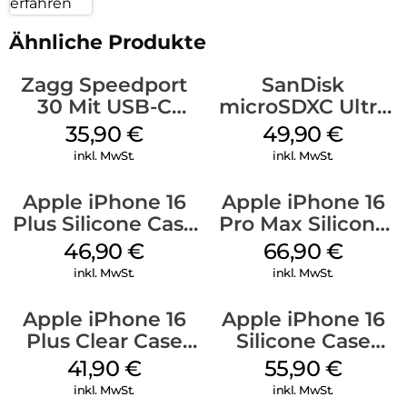
erfahren
Ähnliche Produkte
Zagg Speedport
SanDisk
30 Mit USB-C
microSDXC Ultra
Kabel Weiß
128 GB + Adapter
35,90
€
49,90
€
Mobile
inkl. MwSt.
inkl. MwSt.
Apple iPhone 16
Apple iPhone 16
Plus Silicone Case
Pro Max Silicone
MagSafe Stone
Case MagSafe
46,90
€
66,90
€
Gray
Black
inkl. MwSt.
inkl. MwSt.
Apple iPhone 16
Apple iPhone 16
Plus Clear Case
Silicone Case
MagSafe
MagSafe
41,90
€
55,90
€
Transparent
Ultramarine
inkl. MwSt.
inkl. MwSt.