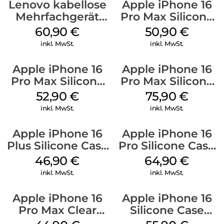
Lenovo kabellose
Apple iPhone 16
Mehrfachgerät
Pro Max Silicone
Luna Grey
Case MagSafe
60,90
€
50,90
€
Denim
inkl. MwSt.
inkl. MwSt.
Apple iPhone 16
Apple iPhone 16
Pro Max Silicone
Pro Max Silicone
Case MagSafe
Case MagSafe
52,90
€
75,90
€
Ultramarine
Stone Gray
inkl. MwSt.
inkl. MwSt.
Apple iPhone 16
Apple iPhone 16
Plus Silicone Case
Pro Silicone Case
MagSafe Stone
MagSafe Denim
46,90
€
64,90
€
Gray
inkl. MwSt.
inkl. MwSt.
Apple iPhone 16
Apple iPhone 16
Pro Max Clear
Silicone Case
Case MagSafe
MagSafe