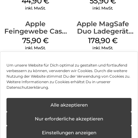
44,90
€
55,90
€
Transparent
Ultramarine
inkl. MwSt.
inkl. MwSt.
Apple
Apple MagSafe
Feingewebe Case
Duo Ladegerät
iPhone 15 Pro
Weiß
75,90
€
178,90
€
MagSafe Schwarz
inkl. MwSt.
inkl. MwSt.
Um unsere Website für Dich optimal zu gestalten und fortlaufend
verbessern zu können, verwenden wir Cookies. Durch die weitere
Nutzung der Website stimmst Du der Verwendung von Cookies zu.
Impressum
Weitere Informationen zu Cookies erhältst Du in unserer
Datenschutzerklärung.
AGB
Datenschutz
Alle akzeptieren
Vertrag widerrufen
Nur erforderliche akzeptieren
Hinweis zur Batterieentsorgung
Einstellungen anzeigen