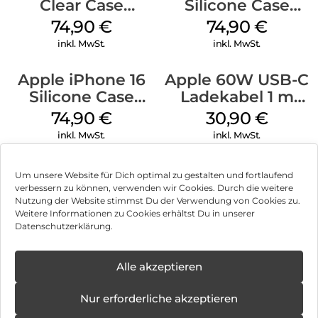
Clear Case
Silicone Case
MagSafe
MagSafe Lake
74,90
€
74,90
€
Transparent
Green
inkl. MwSt.
inkl. MwSt.
Apple iPhone 16
Apple 60W USB-C
Silicone Case
Ladekabel 1 m
MagSafe Black
Weiß
74,90
€
30,90
€
inkl. MwSt.
inkl. MwSt.
Um unsere Website für Dich optimal zu gestalten und fortlaufend
verbessern zu können, verwenden wir Cookies. Durch die weitere
Nutzung der Website stimmst Du der Verwendung von Cookies zu.
Impressum
Weitere Informationen zu Cookies erhältst Du in unserer
Datenschutzerklärung.
AGB
Datenschutz
Alle akzeptieren
Vertrag widerrufen
Nur erforderliche akzeptieren
Hinweis zur Batterieentsorgung