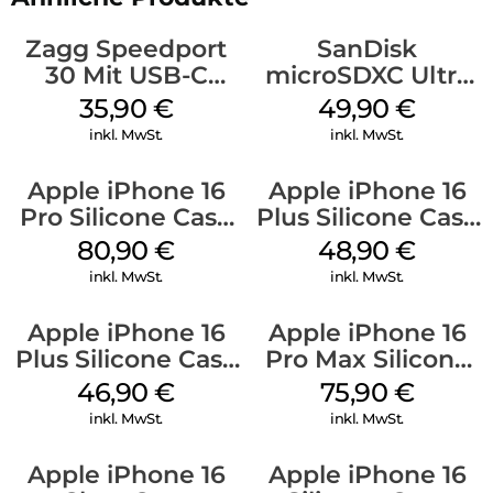
Zagg Speedport
SanDisk
30 Mit USB-C
microSDXC Ultra
Kabel Weiß
128 GB + Adapter
35,90
€
49,90
€
Mobile
inkl. MwSt.
inkl. MwSt.
Apple iPhone 16
Apple iPhone 16
Pro Silicone Case
Plus Silicone Case
MagSafe Stone
MagSafe Denim
80,90
€
48,90
€
Gray
inkl. MwSt.
inkl. MwSt.
Apple iPhone 16
Apple iPhone 16
Plus Silicone Case
Pro Max Silicone
MagSafe Stone
Case MagSafe
46,90
€
75,90
€
Gray
Stone Gray
inkl. MwSt.
inkl. MwSt.
Apple iPhone 16
Apple iPhone 16