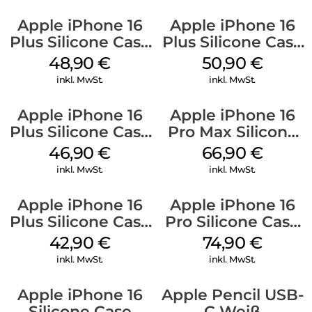
Apple iPhone 16
Apple iPhone 16
Plus Silicone Case
Plus Silicone Case
MagSafe Denim
MagSafe Lake
48,90
€
50,90
€
Green
inkl. MwSt.
inkl. MwSt.
Apple iPhone 16
Apple iPhone 16
Plus Silicone Case
Pro Max Silicone
MagSafe Stone
Case MagSafe
46,90
€
66,90
€
Gray
Black
inkl. MwSt.
inkl. MwSt.
Apple iPhone 16
Apple iPhone 16
Plus Silicone Case
Pro Silicone Case
MagSafe Plum
MagSafe Black
42,90
€
74,90
€
inkl. MwSt.
inkl. MwSt.
Apple iPhone 16
Apple Pencil USB-
Silicone Case
C Weiß