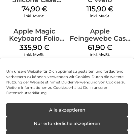
MagSafe Black
74,90
€
115,90
€
inkl. MwSt.
inkl. MwSt.
Apple Magic
Apple
Keyboard Folio
Feingewebe Case
iPad 10.9″ (10.Gen.)
iPhone 15 Pro
335,90
€
61,90
€
Weiß
MagSafe Schwarz
inkl. MwSt.
inkl. MwSt.
Um unsere Website für Dich optimal zu gestalten und fortlaufend
verbessern zu können, verwenden wir Cookies. Durch die weitere
Nutzung der Website stimmst Du der Verwendung von Cookies zu.
Impressum
Weitere Informationen zu Cookies erhältst Du in unserer
Datenschutzerklärung.
AGB
Datenschutz
Alle akzeptieren
Vertrag widerrufen
Nur erforderliche akzeptieren
Hinweis zur Batterieentsorgung