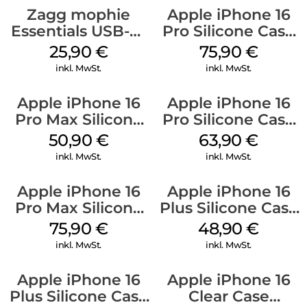
Zagg mophie
Apple iPhone 16
Essentials USB-C-
Pro Silicone Case
20W Charger PD
MagSafe Stone
25,90
€
75,90
€
Weiß
Gray
inkl. MwSt.
inkl. MwSt.
Apple iPhone 16
Apple iPhone 16
Pro Max Silicone
Pro Silicone Case
Case MagSafe
MagSafe Denim
50,90
€
63,90
€
Denim
inkl. MwSt.
inkl. MwSt.
Apple iPhone 16
Apple iPhone 16
Pro Max Silicone
Plus Silicone Case
Case MagSafe
MagSafe Denim
75,90
€
48,90
€
Stone Gray
inkl. MwSt.
inkl. MwSt.
Apple iPhone 16
Apple iPhone 16
Plus Silicone Case
Clear Case