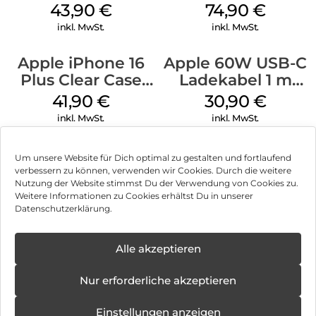
MagSafe Black
MagSafe
43,90
€
74,90
€
Transparent
inkl. MwSt.
inkl. MwSt.
Apple iPhone 16
Apple 60W USB-C
Plus Clear Case
Ladekabel 1 m
MagSafe
Weiß
41,90
€
30,90
€
Transparent
inkl. MwSt.
inkl. MwSt.
Um unsere Website für Dich optimal zu gestalten und fortlaufend
verbessern zu können, verwenden wir Cookies. Durch die weitere
Nutzung der Website stimmst Du der Verwendung von Cookies zu.
Impressum
Weitere Informationen zu Cookies erhältst Du in unserer
Datenschutzerklärung.
AGB
Datenschutz
Alle akzeptieren
Vertrag widerrufen
Nur erforderliche akzeptieren
Hinweis zur Batterieentsorgung
Einstellungen anzeigen