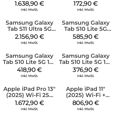
512 GB Gray
GB Gray
1.638,90
€
172,90
€
inkl. MwSt.
inkl. MwSt.
Samsung Galaxy
Samsung Galaxy
Tab S11 Ultra 5G
Tab S10 Lite 5G
512 GB Gray
256 GB Gray
2.156,90
€
585,90
€
inkl. MwSt.
inkl. MwSt.
Samsung Galaxy
Samsung Galaxy
Tab S10 Lite 5G 128
Tab S10 Lite 5G 128
GB Silver
GB Gray
418,90
€
376,90
€
inkl. MwSt.
inkl. MwSt.
Apple iPad Pro 13″
Apple iPad 11″
(2025) Wi-Fi 256
(2025) Wi-Fi +
GB Standardglas
Cellular 128 GB
1.672,90
€
806,90
€
Space Schwarz
Silber
inkl. MwSt.
inkl. MwSt.