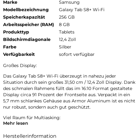
Marke
Samsung
Modellbezeichnung
Galaxy Tab S8+ Wi-Fi
Speicherkapazität
256 GB
Arbeitsspeicher (RAM)
8 GB
Produkttyp
Tablets
Bildschirmdiagonale
12,4 Zoll
Farbe
Silber
Verfügbarkeit
sofort verfügbar
Großes Display:
Das Galaxy Tab S8+ Wi-Fi überzeugt in nahezu jeder
Situation durch sein großes 31,50 cm / 12,4 Zoll Display. Dank
des schmalen Rahmens füllt das im 16:10 Format gestaltete
Display circa 91 Prozent der Frontseite aus. Verpackt in ein
5,7 mm schlankes Gehäuse aus Armor Aluminum ist es nicht
nur robust, sondern auch gut geschützt.
Viel Raum für Multiasking:
Mehr lesen
Schaue ein Video-Tutorial, suche in einem Onlineshop direkt
die benötigten Produkte und mache dir gleichzeitig Notizen
Herstellerinformation