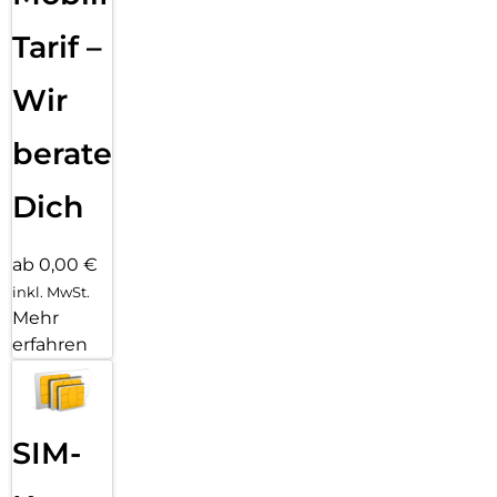
kommen Bilder in brillanten Farben und hohen Kontrasten
voll zur Geltung, während die Bildwiederholrate von 120 Hz
Tarif –
flüssige Animationen in Videos oder Spielen ermöglicht.
Darüber hinaus verfügt das Galaxy Tab S8+ Wi-Fi über den
Wir
bislang schnellsten Prozessor in einem Galaxy Tablet. Durch
seine 4 Nanometer-Architektur kann der Qualcomm
beraten
Snapdragon 898 einfach große Spielwelten in Echtzeit
berechnen und flüssig darstellen. Im Zusammenspiel mit
dem ausdauernden Akku steht langen Online-Matches nichts
Dich
mehr in Wege
ab 0,00 €
inkl. MwSt.
Mehr
erfahren
SIM-