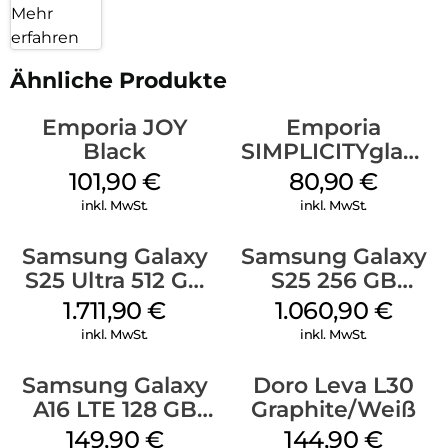
Mehr
erfahren
Ähnliche Produkte
Emporia JOY
Emporia
Black
SIMPLICITYglam
Weiss
101,90
€
80,90
€
inkl. MwSt.
inkl. MwSt.
Samsung Galaxy
Samsung Galaxy
S25 Ultra 512 GB
S25 256 GB
Titanium
Icyblue
1.711,90
€
1.060,90
€
Whitesilver
inkl. MwSt.
inkl. MwSt.
Samsung Galaxy
Doro Leva L30
A16 LTE 128 GB
Graphite/Weiß
Black
149,90
€
144,90
€