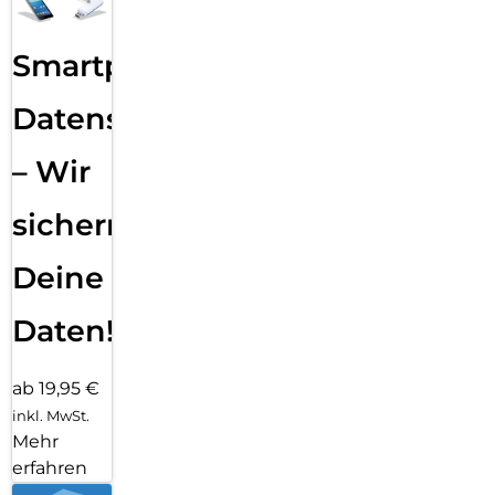
über einen längeren Zeitraum hinweg gerecht werden kann?
Mit 7 Jahren Software- und Sicherheitsupdates bleibt dein
Galaxy S26 Ultra auf dem aktuellen Stand. Du kannst von
Smartphone
neuen Funktionen, Weiterentwicklungen der
Benutzeroberfläche und hoher Performance profitieren.
Datensicherung
Gleichzeitig sind deine persönlichen Daten, Apps und Inhalte
zuverlässig geschützt. So kannst du auch nach Jahren ein
stabiles, schnelles und sicheres Nutzererlebnis mit deinem
– Wir
Galaxy S26 Ultra genießen.
sichern
Deine
Daten!
ab 19,95 €
inkl. MwSt.
Mehr
erfahren