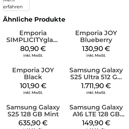
erfahren
Ähnliche Produkte
Emporia
Emporia JOY
SIMPLICITYglam
Blueberry
Weiss
80,90
€
130,90
€
inkl. MwSt.
inkl. MwSt.
Emporia JOY
Samsung Galaxy
Black
S25 Ultra 512 GB
Titanium
101,90
€
1.711,90
€
Whitesilver
inkl. MwSt.
inkl. MwSt.
Samsung Galaxy
Samsung Galaxy
S25 128 GB Mint
A16 LTE 128 GB
Black
635,90
€
149,90
€