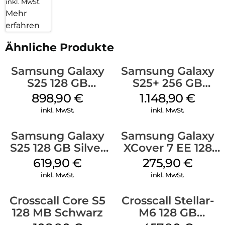
inkl. MwSt.
Mehr
erfahren
Ähnliche Produkte
Samsung Galaxy
Samsung Galaxy
S25 128 GB
S25+ 256 GB
Icyblue
Icyblue
898,90
€
1.148,90
€
inkl. MwSt.
inkl. MwSt.
Samsung Galaxy
Samsung Galaxy
S25 128 GB Silver
XCover 7 EE 128
Shadow
GB Black
619,90
€
275,90
€
inkl. MwSt.
inkl. MwSt.
Crosscall Core S5
Crosscall Stellar-
128 MB Schwarz
M6 128 GB
Schwarz