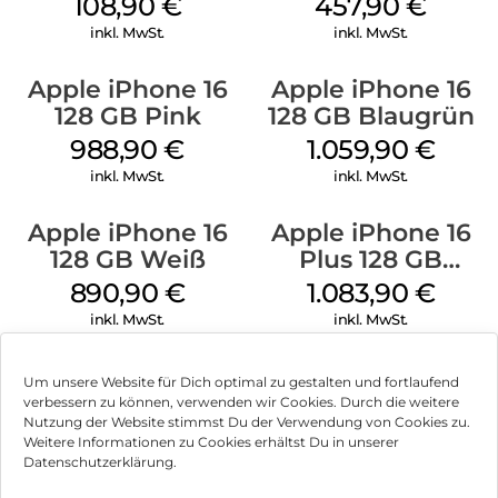
108,90
€
457,90
€
inkl. MwSt.
inkl. MwSt.
Apple iPhone 16
Apple iPhone 16
128 GB Pink
128 GB Blaugrün
988,90
€
1.059,90
€
inkl. MwSt.
inkl. MwSt.
Apple iPhone 16
Apple iPhone 16
128 GB Weiß
Plus 128 GB
Schwarz
890,90
€
1.083,90
€
inkl. MwSt.
inkl. MwSt.
Um unsere Website für Dich optimal zu gestalten und fortlaufend
verbessern zu können, verwenden wir Cookies. Durch die weitere
Nutzung der Website stimmst Du der Verwendung von Cookies zu.
Impressum
Weitere Informationen zu Cookies erhältst Du in unserer
Datenschutzerklärung.
AGB