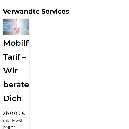
Galaxy S25 Lichtjahre voraus und genieße den nächsten
großen Sprung der Galaxy AI.
Verwandte Services
Mobilfunk
Tarif –
Wir
beraten
Dich
ab 0,00 €
inkl. MwSt.
Mehr