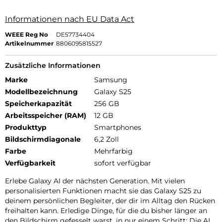
Informationen nach EU Data Act
WEEE Reg No
DE57734404
Artikelnummer
8806095815527
Zusätzliche Informationen
Marke
Samsung
Modellbezeichnung
Galaxy S25
Speicherkapazität
256 GB
Arbeitsspeicher (RAM)
12 GB
Produkttyp
Smartphones
Bildschirmdiagonale
6,2 Zoll
Farbe
Mehrfarbig
Verfügbarkeit
sofort verfügbar
Erlebe Galaxy AI der nächsten Generation. Mit vielen
personalisierten Funktionen macht sie das Galaxy S25 zu
deinem persönlichen Begleiter, der dir im Alltag den Rücken
freihalten kann. Erledige Dinge, für die du bisher länger an
den Bildschirm gefesselt warst, in nur einem Schritt: Die AI