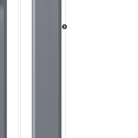
Dein Leben ist voll aufregend
willst? Mit dem Galaxy A55 5
actiongeladene Videos. Weil 
nutzt die 50 MP-Hauptkamera 
klare 4K-Videos auch im Dunkel
Unterstützung, rücken dich in
Weitwinkel-OIS und die digital
deine Videos auch bei Kamera
Geltung kommen können.
Style-Update für Kenner
Schnörkellos schön und voll im
klaren, schlanken Design und 
5G voll auf diesen „Awesome-Lo
Rückseite mit glossy Finish 
persönliches Style-Update in 
„Awesome Lilac“ oder „Aweso
Bereit zum Durchstarten
Starte durch bei allem, was d
8 GB Arbeitsspeicher geben di