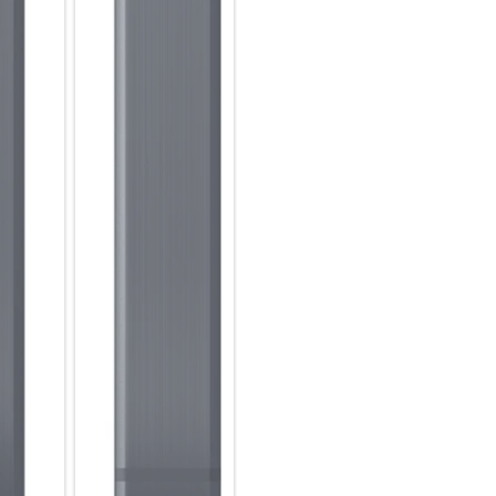
Sessions und deine kreativen 
256 GB Speicherkapazität, die 
TB erweiterbar ist, kann dich 
ausdauernde 5.000-mAh-Akku 
Ein Display, das zeigt, was es 
Du suchst ein Smartphone, da
stehenlässt? Dann lass dir vo
großen 16,83 cm / 6,6 Zoll FH
Sonnenschein klare Sicht auf 
Games. Dafür sorgen die hohe 
intelligente Vision Booster. Er
von Farben und Kontrasten en
kannst du dich auf flüssige Inh
wenn Tempo im Spiel ist.
Rundum geschützt
Nichts ist wichtiger als deine 
starken Schutz deiner persönl
Inneren schafft Knox Vault e
Passwörter, PINs und Muster i
isoliert werden. Auch vor Hard