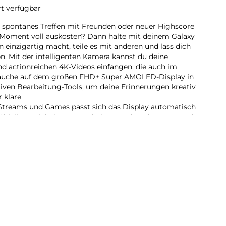
rt verfügbar
 spontanes Treffen mit Freunden oder neuer Highscore
 Moment voll auskosten? Dann halte mit deinem Galaxy
n einzigartig macht, teile es mit anderen und lass dich
n. Mit der intelligenten Kamera kannst du deine
und actionreichen 4K-Videos einfangen, die auch im
Tauche auf dem großen FHD+ Super AMOLED-Display in
itiven Bearbeitung-Tools, um deine Erinnerungen kreativ
r klare
, Streams und Games passt sich das Display automatisch
d bleibt auch bei Sonnenschein gut erkennbar. Der starke
 für dich hoch, wenn du mehrere Dinge gleichzeitig
st du dir keine Gedanken um die Sicherheit deiner
 5G ist nicht nur äußerlich gem. IP671 vor Wasser und
uch im Inneren deine Privatsphäre vor fremden Blicken
nst du beruhigt deine Galaxy Geräte miteinander
uschen und Apps
n zu können. Freue dich auf jeden neuen Moment in
regende Nächte