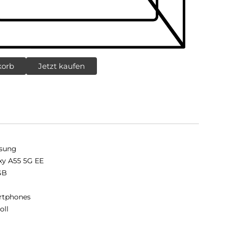
korb
Jetzt kaufen
sung
xy A55 5G EE
GB
B
rtphones
oll