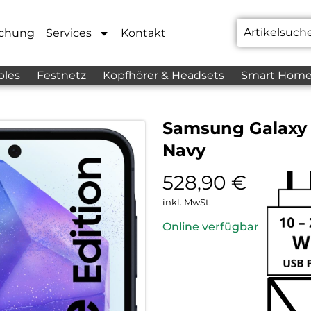
chung
Services
Kontakt
bles
Festnetz
Kopfhörer & Headsets
Smart Hom
Samsung Galaxy
Navy
528,90
€
inkl. MwSt.
Online verfügbar