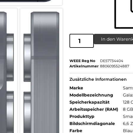
In den Waren
WEEE Reg No
DE57734404
Artikelnummer
8806095524887
Zusätzliche Informationen
Marke
Sam
Modellbezeichnung
Gala
Speicherkapazität
128 
Arbeitsspeicher (RAM)
8 G
Produkttyp
Sma
Bildschirmdiagonale
6,6 Z
Farbe
Blau