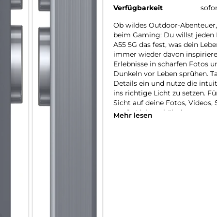
Verfügbarkeit
sofo
Ob wildes Outdoor-Abenteuer,
beim Gaming: Du willst jeden
A55 5G das fest, was dein Lebe
immer wieder davon inspiriere
Erlebnisse in scharfen Fotos 
Dunkeln vor Leben sprühen. 
Details ein und nutze die intu
ins richtige Licht zu setzen. Fü
Sicht auf deine Fotos, Videos
an die Lichtverhältnisse an un
Mehr lesen
Prozessor hält die Perfomance
erledigen möchtest. Dabei mus
Daten machen. Dein Galaxy A55
Staub geschützt. Es schützt a
und Schadsoftware. Damit kan
verbinden, um Daten auszuta
und Funktionen nahtlos nutze
deinem Leben.
Für erlebnisreiche Tage & auf