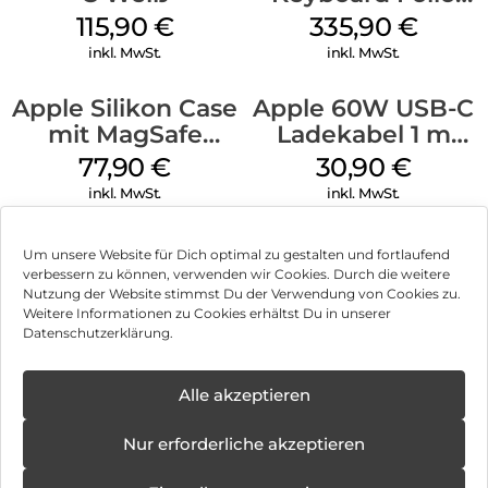
iPad 10.9″ (10.Gen.)
115,90
€
335,90
€
Weiß
inkl. MwSt.
inkl. MwSt.
Apple Silikon Case
Apple 60W USB-C
mit MagSafe
Ladekabel 1 m
iPhone 14 Pro
Weiß
77,90
€
30,90
€
(PRODUCT)RED
inkl. MwSt.
inkl. MwSt.
Um unsere Website für Dich optimal zu gestalten und fortlaufend
verbessern zu können, verwenden wir Cookies. Durch die weitere
Nutzung der Website stimmst Du der Verwendung von Cookies zu.
Impressum
Weitere Informationen zu Cookies erhältst Du in unserer
Datenschutzerklärung.
AGB
Datenschutz
Alle akzeptieren
Vertrag widerrufen
Nur erforderliche akzeptieren
Hinweis zur Batterieentsorgung