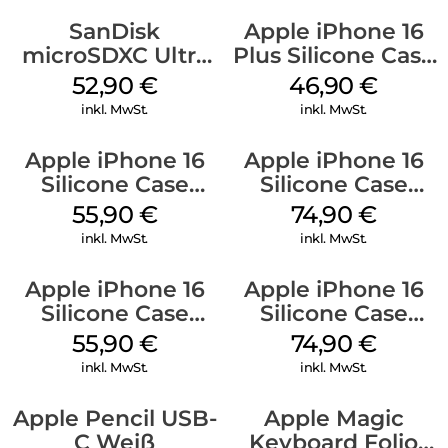
SanDisk
Apple iPhone 16
microSDXC Ultra
Plus Silicone Case
128 GB + Adapter
MagSafe Stone
52,90
€
46,90
€
Mobile
Gray
inkl. MwSt.
inkl. MwSt.
Apple iPhone 16
Apple iPhone 16
Silicone Case
Silicone Case
MagSafe
MagSafe Lake
55,90
€
74,90
€
Ultramarine
Green
inkl. MwSt.
inkl. MwSt.
Apple iPhone 16
Apple iPhone 16
Silicone Case
Silicone Case
MagSafe Plum
MagSafe Black
55,90
€
74,90
€
inkl. MwSt.
inkl. MwSt.
Apple Pencil USB-
Apple Magic
C Weiß
Keyboard Folio