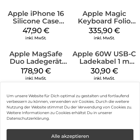
Apple iPhone 16
Apple Magic
Silicone Case
Keyboard Folio
MagSafe Fuchsia
iPad 10.9″ (10.Gen.)
47,90
€
335,90
€
Weiß
inkl. MwSt.
inkl. MwSt.
Apple MagSafe
Apple 60W USB-C
Duo Ladegerät
Ladekabel 1 m
Weiß
Weiß
178,90
€
30,90
€
inkl. MwSt.
inkl. MwSt.
Um unsere Website für Dich optimal zu gestalten und fortlaufend
verbessern zu können, verwenden wir Cookies. Durch die weitere
Nutzung der Website stimmst Du der Verwendung von Cookies zu.
Impressum
Weitere Informationen zu Cookies erhältst Du in unserer
Datenschutzerklärung.
AGB
Datenschutz
Alle akzeptieren