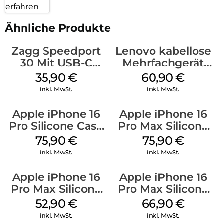
erfahren
Ähnliche Produkte
Zagg Speedport
Lenovo kabellose
30 Mit USB-C
Mehrfachgerät
Kabel Weiß
Luna Grey
35,90
€
60,90
€
inkl. MwSt.
inkl. MwSt.
Apple iPhone 16
Apple iPhone 16
Pro Silicone Case
Pro Max Silicone
MagSafe Stone
Case MagSafe
75,90
€
75,90
€
Gray
Stone Gray
inkl. MwSt.
inkl. MwSt.
Apple iPhone 16
Apple iPhone 16
Pro Max Silicone
Pro Max Silicone
Case MagSafe
Case MagSafe
52,90
€
66,90
€
Ultramarine
Black
inkl. MwSt.
inkl. MwSt.