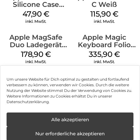
Silicone Case
C Weiß
MagSafe Fuchsia
47,90
€
115,90
€
inkl. MwSt.
inkl. MwSt.
Apple MagSafe
Apple Magic
Duo Ladegerät
Keyboard Folio
Weiß
iPad 10.9″ (10.Gen.)
178,90
€
335,90
€
Weiß
inkl. MwSt.
inkl. MwSt.
Um unsere Website für Dich optimal zu gestalten und fortlaufend
verbessern zu können, verwenden wir Cookies. Durch die weitere
Nutzung der Website stimmst Du der Verwendung von Cookies zu.
Impressum
Weitere Informationen zu Cookies erhältst Du in unserer
Datenschutzerklärung.
AGB
Datenschutz
Alle akzeptieren
Können wir Dir behilflich sein?
Vertrag widerrufen
Nur erforderliche akzeptieren