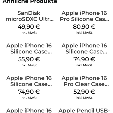
Ähnliche Produkte
SanDisk
Apple iPhone 16
microSDXC Ultra
Pro Silicone Case
128 GB + Adapter
MagSafe Stone
49,90
€
80,90
€
Mobile
Gray
inkl. MwSt.
inkl. MwSt.
Apple iPhone 16
Apple iPhone 16
Silicone Case
Silicone Case
MagSafe Plum
MagSafe Black
55,90
€
74,90
€
inkl. MwSt.
inkl. MwSt.
Apple iPhone 16
Apple iPhone 16
Silicone Case
Pro Clear Case
MagSafe Lake
MagSafe
74,90
€
52,90
€
Green
Transparent
inkl. MwSt.
inkl. MwSt.
Apple iPhone 16
Apple Pencil USB-