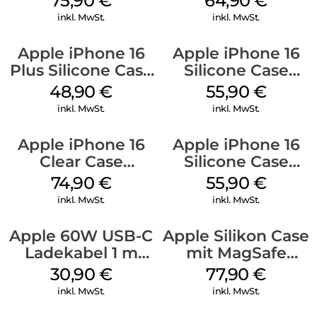
75,90
€
64,90
€
Stone Gray
inkl. MwSt.
inkl. MwSt.
Apple iPhone 16
Apple iPhone 16
Plus Silicone Case
Silicone Case
MagSafe Denim
MagSafe Plum
48,90
€
55,90
€
inkl. MwSt.
inkl. MwSt.
Apple iPhone 16
Apple iPhone 16
Clear Case
Silicone Case
MagSafe
MagSafe
74,90
€
55,90
€
Transparent
Ultramarine
inkl. MwSt.
inkl. MwSt.
Apple 60W USB-C
Apple Silikon Case
Ladekabel 1 m
mit MagSafe
Weiß
iPhone 14 Pro
30,90
€
77,90
€
(PRODUCT)RED
inkl. MwSt.
inkl. MwSt.