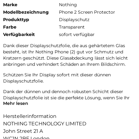
Marke
Nothing
Modellbezeichnung
Phone 2 Screen Protector
Produkttyp
Displayschutz
Farbe
Transparent
Verfügbarkeit
sofort verfügbar
Dank dieser Displayschutzfolie, die aus gehärtetem Glas
besteht, ist Ihr Nothing Phone (2) gut vor Schmutz und
Kratzern geschützt. Diese Glasabdeckung lässt sich leicht
anbringen und verhindert Schäden an Ihrem Bildschirm.
Schützen Sie Ihr Display sofort mit dieser dünnen
Displayschutzfolie.
Dank der dünnen und dennoch robusten Schicht dieser
Displayschutzfolie ist sie die perfekte Lösung, wenn Sie Ihr
Mehr lesen
Nothing Phone (2) richtig schützen und gleichzeitig Ihr
Gerät bedienen möchten. Ausserdem ist der
Herstellerinformation
Bildschirmschutz aufgrund des Designs und der dünnen
Schicht des Bildschirmschutzes kaum sichtbar.
NOTHING TECHNOLOGY LIMITED
John Street 21 A
WC1N 2BF London