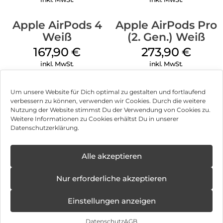
Mikrofone treffen auf KI:
Apple AirPods 4
Apple AirPods Pro
Zwei Mikrofone arbeiten zusammen mit unserer KI-
gestützten Clear Voice Technology. So sind die Ear (open) für
Weiß
(2. Gen.) Weiß
jede Gesprächssituation gerüstet und deine Stimme kommt
167,90
€
273,90
€
immer laut und deutlich rüber.
inkl. MwSt.
inkl. MwSt.
Sound Seal System:
Um den Soundverlust zu minimieren, werden an den
hinteren Akustiköffnungen Gegenschallwellen erzeugt, die
Um unsere Website für Dich optimal zu gestalten und fortlaufend
sich mit den Wellen der vorderen Akustiköffnungen
verbessern zu können, verwenden wir Cookies. Durch die weitere
überlagern. Dadurch heben sich
Nutzung der Website stimmst Du der Verwendung von Cookies zu.
Impressum
Weitere Informationen zu Cookies erhältst Du in unserer
die Schallwellen gegenseitig auf, was präzisen und privaten
Datenschutzerklärung.
Sound von den Ear (open) direkt ins Ohr sicherstellt.
AGB
30 Stunden Wiedergabe/24 Stunden Gesprächszeit
Datenschutz
Alle akzeptieren
10 Minuten Ladezeit für 2 Stunden Wiedergabe
Vertrag widerrufen
Überallhin mitnehmen:
Nur erforderliche akzeptieren
Ultrakompakt:
Hinweis zur Batterieentsorgung
Einstellungen anzeigen
Praktisch und portabel – nur 19 mm dünn. Perfekt für
Newsletter
Taschen, Beutel oder in der Hand.
Datenschutz
AGB