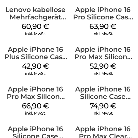
Lenovo kabellose
Apple iPhone 16
Mehrfachgerät
Pro Silicone Case
Luna Grey
MagSafe Denim
60,90
€
63,90
€
inkl. MwSt.
inkl. MwSt.
Apple iPhone 16
Apple iPhone 16
Plus Silicone Case
Pro Max Silicone
MagSafe Plum
Case MagSafe
42,90
€
52,90
€
Ultramarine
inkl. MwSt.
inkl. MwSt.
Apple iPhone 16
Apple iPhone 16
Pro Max Silicone
Silicone Case
Case MagSafe
MagSafe Black
66,90
€
74,90
€
Black
inkl. MwSt.
inkl. MwSt.
Apple iPhone 16
Apple iPhone 16
Silicone Case
Pro Max Clear