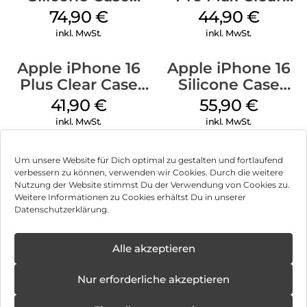
MagSafe Lake
Case MagSafe
74,90
€
44,90
€
Green
Transparent
inkl. MwSt.
inkl. MwSt.
Apple iPhone 16
Apple iPhone 16
Plus Clear Case
Silicone Case
MagSafe
MagSafe Plum
41,90
€
55,90
€
Transparent
inkl. MwSt.
inkl. MwSt.
Um unsere Website für Dich optimal zu gestalten und fortlaufend
verbessern zu können, verwenden wir Cookies. Durch die weitere
Nutzung der Website stimmst Du der Verwendung von Cookies zu.
Impressum
Weitere Informationen zu Cookies erhältst Du in unserer
Datenschutzerklärung.
AGB
Datenschutz
Alle akzeptieren
Vertrag widerrufen
Nur erforderliche akzeptieren
Hinweis zur Batterieentsorgung