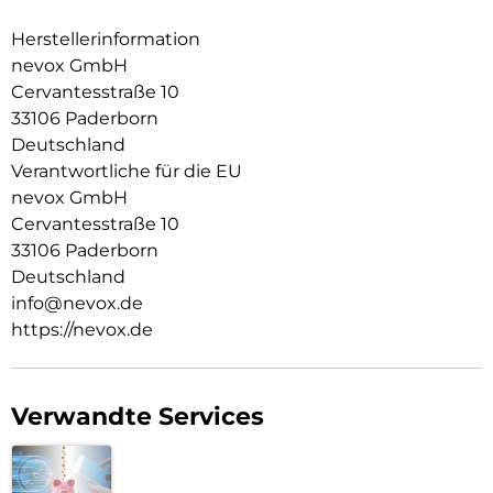
Im inneren der Schutzhülle wurden Mikrofaser Materialien
verwendet, dadurch wird ein zerkratzen des Smartphones
Herstellerinformation
verhindert.
nevox GmbH
Cervantesstraße 10
Die Anschlüsse, Knöpfe und Kamera bleiben voll zugänglich.
33106 Paderborn
Hochwertiges Schmutzabweisendes Silikon Material.
Deutschland
Verantwortliche für die EU
nevox GmbH
Cervantesstraße 10
33106 Paderborn
Deutschland
info@nevox.de
https://nevox.de
Verwandte Services