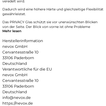
veredelt wird.
Dadurch wird eine höhere Härte und gleichzeitige Flexibilität
gewährleistet.
Das PRIVACY Glas schützt sie vor unerwünschten Blicken
von der Seite. Der Blick von vorne ist ohne Probleme
Mehr lesen
möglich, gleichzeitig wird der Blick von der Seite
abgedunkelt.
Herstellerinformation
Das NEVOGLASS 3D ist an den Kanten gewölbt und passt
nevox GmbH
sich somit dem Display an, wodurch eine bessere Haptik
Cervantesstraße 10
erzielt.
33106 Paderborn
Durch die Umformungen wird das komplette Display
Deutschland
zuverlässig geschützt.
Verantwortliche für die EU
nevox GmbH
Cervantesstraße 10
33106 Paderborn
Deutschland
info@nevox.de
https://nevox.de