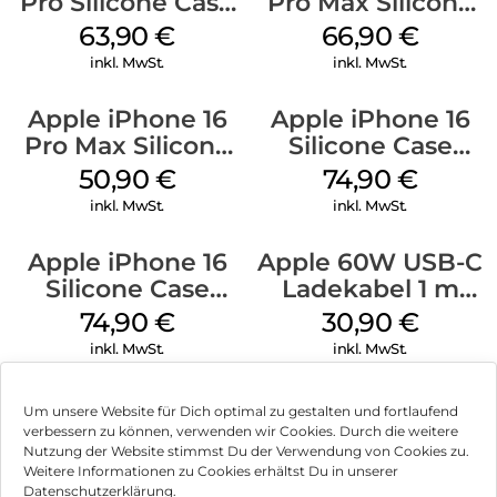
Pro Silicone Case
Pro Max Silicone
MagSafe Denim
Case MagSafe
63,90
€
66,90
€
Black
inkl. MwSt.
inkl. MwSt.
Apple iPhone 16
Apple iPhone 16
Pro Max Silicone
Silicone Case
Case MagSafe
MagSafe Black
50,90
€
74,90
€
Denim
inkl. MwSt.
inkl. MwSt.
Apple iPhone 16
Apple 60W USB-C
Silicone Case
Ladekabel 1 m
MagSafe Lake
Weiß
74,90
€
30,90
€
Green
inkl. MwSt.
inkl. MwSt.
Um unsere Website für Dich optimal zu gestalten und fortlaufend
verbessern zu können, verwenden wir Cookies. Durch die weitere
Nutzung der Website stimmst Du der Verwendung von Cookies zu.
Impressum
Weitere Informationen zu Cookies erhältst Du in unserer
Datenschutzerklärung.