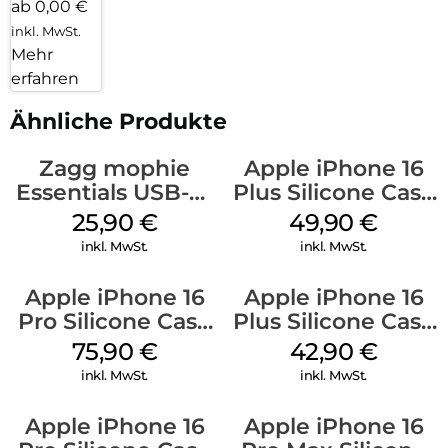
ab 0,00 €
inkl. MwSt.
Mehr
erfahren
Ähnliche Produkte
Zagg mophie
Apple iPhone 16
Essentials USB-C-
Plus Silicone Case
20W Charger PD
MagSafe Lake
25,90
€
49,90
€
Weiß
Green
inkl. MwSt.
inkl. MwSt.
Apple iPhone 16
Apple iPhone 16
Pro Silicone Case
Plus Silicone Case
MagSafe Stone
MagSafe Plum
75,90
€
42,90
€
Gray
inkl. MwSt.
inkl. MwSt.
Apple iPhone 16
Apple iPhone 16