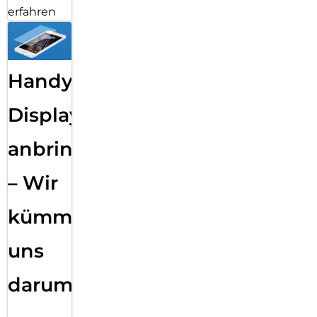
erfahren
Handy
Displayfolie
anbringen
– Wir
kümmern
uns
darum!