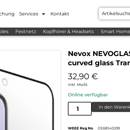
chung
Services
Kontakt
bles
Festnetz
Kopfhörer & Headsets
Smart Hom
Nevox NEVOGLASS
curved glass Tra
32,90
€
inkl. MwSt.
Online verfügbar
In den Waren
WEEE Reg No
DE68545399