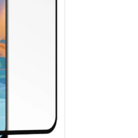
Fettabweisende Beschichtung
ULTRA-dünnes gehärtetes Glas
Keine Beeinträchtigung der T
Glasdicke – 0.33mm
Eckenradius – 2.5D
Material Art Crystal Klar