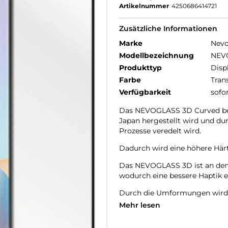
Artikelnummer
4250686414721
Zusätzliche Informationen
Marke
Nev
Modellbezeichnung
NEV
Produkttyp
Disp
Farbe
Tran
Verfügbarkeit
sofo
Das NEVOGLASS 3D Curved bes
Japan hergestellt wird und d
Prozesse veredelt wird.
Dadurch wird eine höhere Härte
Das NEVOGLASS 3D ist an den 
wodurch eine bessere Haptik er
Durch die Umformungen wird d
Mehr lesen
9H Härtegrad
Resistent gegen Kratzer