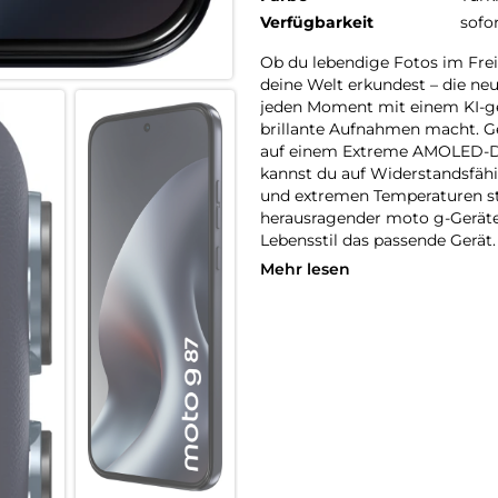
Verfügbarkeit
sofo
Ob du lebendige Fotos im Frei
deine Welt erkundest – die neu
jeden Moment mit einem KI-ge
brillante Aufnahmen macht. G
auf einem Extreme AMOLED-Dis
kannst du auf Widerstandsfähig
und extremen Temperaturen sta
herausragender moto g-Geräte
Lebensstil das passende Gerät.
Mehr lesen
Wir präsentieren das moto g8
gestützten, hochauflösenden
allenLichtverhältnissen ultra
verwackelteFotos der Vergange
Zollgroßen Extreme-AMOLED-1,
Designs, Widerstandsfähigkeit
Kratzfestigkeit des Displays
IP66/IP68/IP695 bleibt dein G
Stereo-Lautsprecher, eine lan
noch leistungsstärkeres Audio