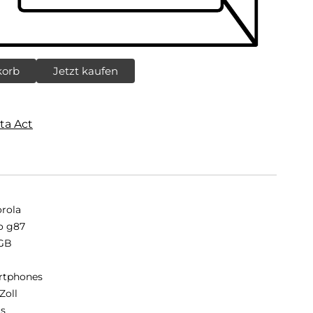
korb
Jetzt kaufen
ta Act
rola
o g87
GB
B
rtphones
Zoll
is