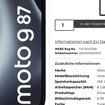
In den Waren
Informationen nach EU Da
WEEE Reg No
DE72047769
Artikelnummer
0840493614847
Zusätzliche Informationen
Marke
Moto
Modellbezeichnung
mot
Speicherkapazität
256 
Arbeitsspeicher (RAM)
8 G
Produkttyp
Sma
Bildschirmdiagonale
6,78 
Farbe
Türk