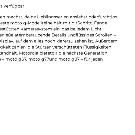
rt verfügbar
en machst, deine Lieblingsserien ansiehst oderfurchtlos
este moto g-Modellreihe hält mit dirSchritt. Fange
stützten Kamerasystem ein, das beijedem Licht
enieße atemberaubende Details undflüssiges Scrollen –
play, auf dem alles noch klarerzu sehen ist. Außerdem
keit zählen, die Stürzen,verschütteten Flüssigkeiten
ndhält. Motorola bietetdir die nächste Generation
 – moto g67, moto g77und moto g87 – für jeden
7 mit unserer bisher besten moto g-Kamera. Mitdem AI-
 200-MP-Kamerasystem kannst du bei
scharfe Bilder aufnehmen. Mit OIS gehören
nheit an. Genieße Filme, Serien und Spiele auf einem
5K-Display mit 17 % schärferer Auflösung. MitPantone
 nach Militärstandard, doppelt so guterSturz- und
 und sorgenfreiem Unterwasserschutzgemäß
erät stylish geschützt. Außerdem erhältst dudurch
ge Akkulaufzeit und schnelle 5G Geschwindigkeiten ein
erlebnis. Schärfe deinePerspektive mit dem moto g87.