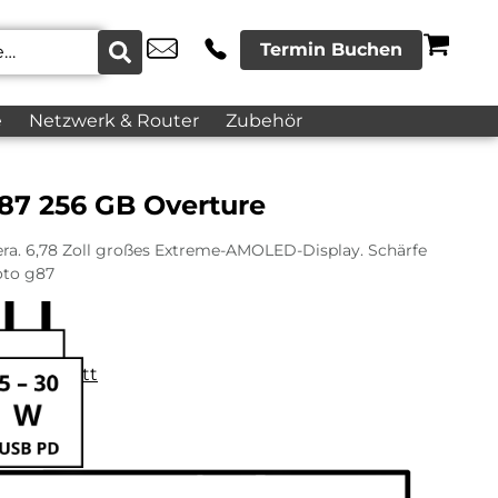
Termin Buchen
e
Netzwerk & Router
Zubehör
87 256 GB Overture
a. 6,78 Zoll großes Extreme-AMOLED-Display. Schärfe
oto g87
datenblatt