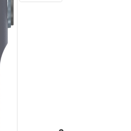
Das neue moto g87 bietet dir
KIgestützten, hochauflösend
allenLichtverhältnissen ultras
Lieblingsinhalteauf einem Zo
Designsund Widerstandsfähigke
Kombinationaus Style und Schu
ausdauerndenAkku und 5G-Gesc
moto g87.
Das neue moto g87 bietet dir 
demhochauflösenden 200-MP-K
Lichtverhältnissenultrascharf
auf einem Zoll großen Extre