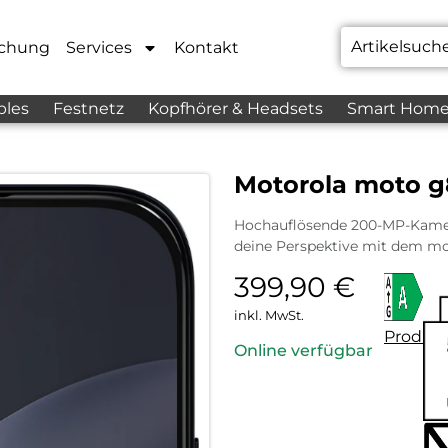
chung
Services
Kontakt
bles
Festnetz
Kopfhörer & Headsets
Smart Hom
Motorola moto g
Hochauflösende 200-MP-Kamer
deine Perspektive mit dem m
399,90
€
inkl. MwSt.
Produkt
Online verfügbar