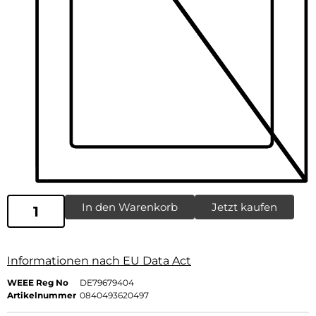
In den Warenkorb
Jetzt kaufen
Informationen nach EU Data Act
WEEE Reg No
DE79679404
Artikelnummer
0840493620497