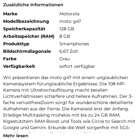
Zusätzliche Informationen
Marke
Motorola
Modellbezeichnung
moto g47
Speicherkapazität
128 GB
Arbeitsspeicher (RAM)
8 GB
Produkttyp
Smartphones
Bildschirmdiagonale
6,67 Zoll
Farbe
Grau
Verfügbarkeit
sofort verfügbar
Wir präsentieren das moto g47 mit einem unglaublichen
Kamerasystem fürunglaubliche Ergebnisse. Die 108-MP-
Kamera mit Ultrahochauflösung macht beiallen
Lichtverhältnissen schärfere und hellere Aufnahmen. Der 3-
fache verlustfreieZoom sorgt für wunderschöne detaillierte
Aufnahmen aus der Ferne. Die Kameraist erst der Anfang.
Erledige Multitasking mühelos mit bis zu 24 GB RAM,
KIgestütztem RAM-Boost und Tools wie Circle to Search mit
Google und Gemini. Erkunde die Welt sorgenfrei mit SGS-
geprüftem Schutz, z. B. Widerstandsfähigkeitnach
Mehr lesen