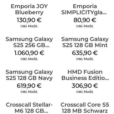
Emporia JOY
Emporia
Blueberry
SIMPLICITYglam
Weiss
130,90
€
80,90
€
inkl. MwSt.
inkl. MwSt.
Samsung Galaxy
Samsung Galaxy
S25 256 GB
S25 128 GB Mint
Icyblue
1.060,90
€
635,90
€
inkl. MwSt.
inkl. MwSt.
Samsung Galaxy
HMD Fusion
S25 128 GB Navy
Business Edition
256 GB Grey
619,90
€
306,90
€
inkl. MwSt.
inkl. MwSt.
Crosscall Stellar-
Crosscall Core S5
M6 128 GB
128 MB Schwarz