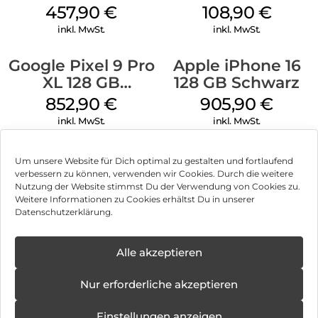
Schwarz
457,90
€
108,90
€
inkl. MwSt.
inkl. MwSt.
Google Pixel 9 Pro
Apple iPhone 16
XL 128 GB
128 GB Schwarz
Obsidian
852,90
€
905,90
€
inkl. MwSt.
inkl. MwSt.
Um unsere Website für Dich optimal zu gestalten und fortlaufend
verbessern zu können, verwenden wir Cookies. Durch die weitere
Nutzung der Website stimmst Du der Verwendung von Cookies zu.
Impressum
Weitere Informationen zu Cookies erhältst Du in unserer
Datenschutzerklärung.
AGB
Datenschutz
Alle akzeptieren
Können wir Dir behilflich sein?
Vertrag widerrufen
Nur erforderliche akzeptieren
Hinweis zur Batterieentsorgung
Einstellungen anzeigen